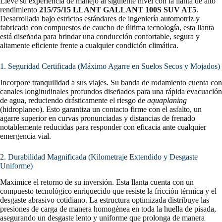
Lleve su experiencia de manejo al siguiente nivel con la llanta de alto
rendimiento
215/75/15 LLANT GALLANT 100S SUV AT5
.
Desarrollada bajo estrictos estándares de ingeniería automotriz y
fabricada con compuestos de caucho de última tecnología, esta llanta
está diseñada para brindar una conducción confortable, segura y
altamente eficiente frente a cualquier condición climática.
1. Seguridad Certificada (Máximo Agarre en Suelos Secos y Mojados)
Incorpore tranquilidad a sus viajes. Su banda de rodamiento cuenta con
canales longitudinales profundos diseñados para una rápida evacuación
de agua, reduciendo drásticamente el riesgo de
aquaplaning
(hidroplaneo). Esto garantiza un contacto firme con el asfalto, un
agarre superior en curvas pronunciadas y distancias de frenado
notablemente reducidas para responder con eficacia ante cualquier
emergencia vial.
2. Durabilidad Magnificada (Kilometraje Extendido y Desgaste
Uniforme)
Maximice el retorno de su inversión. Esta llanta cuenta con un
compuesto tecnológico enriquecido que resiste la fricción térmica y el
desgaste abrasivo cotidiano. La estructura optimizada distribuye las
presiones de carga de manera homogénea en toda la huella de pisada,
asegurando un desgaste lento y uniforme que prolonga de manera