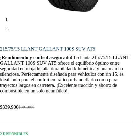
215/75/15 LLANT GALLANT 100S SUV AT5
¡Rendimiento y control asegurado!
La llanta 215/75/15 LLANT
GALLANT 100S SUV AT5 ofrece el equilibrio óptimo entre
seguridad en mojado, alta durabilidad kilométrica y una marcha
silenciosa. Perfectamente diseñada para vehículos con rin 15, es
ideal tanto para el confort en tráfico urbano diario como para
trayectos largos en carretera. ¡Excelente tracción y ahorro de
combustible en un solo neumático!
$
339.900
$
391.000
Original
Current
price
price
was:
is:
$391.000.
$339.900.
2 DISPONIBLES