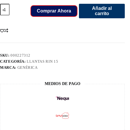
215/75/15
Añadir al
LLANT
Comprar Ahora
carrito
GALLANT
100S
SUV
AT5
cantidad
SKU:
000227312
CATEGORÍA:
LLANTAS RIN 15
MARCA:
GENÉRICA
MEDIOS DE PAGO