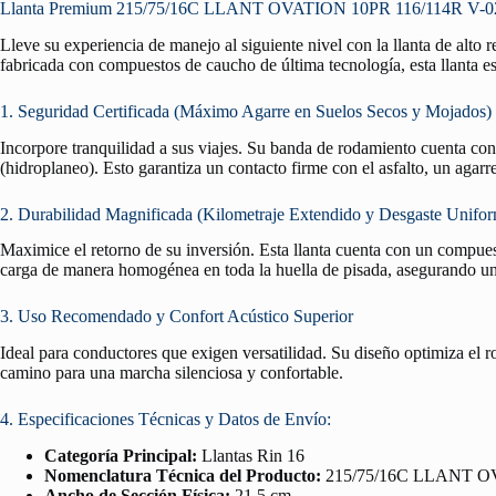
Llanta Premium 215/75/16C LLANT OVATION 10PR 116/114R V-02 — 
Lleve su experiencia de manejo al siguiente nivel con la llanta de alto
fabricada con compuestos de caucho de última tecnología, esta llanta es
1. Seguridad Certificada (Máximo Agarre en Suelos Secos y Mojados)
Incorpore tranquilidad a sus viajes. Su banda de rodamiento cuenta co
(hidroplaneo). Esto garantiza un contacto firme con el asfalto, un agar
2. Durabilidad Magnificada (Kilometraje Extendido y Desgaste Unifo
Maximice el retorno de su inversión. Esta llanta cuenta con un compuest
carga de manera homogénea en toda la huella de pisada, asegurando un 
3. Uso Recomendado y Confort Acústico Superior
Ideal para conductores que exigen versatilidad. Su diseño optimiza el 
camino para una marcha silenciosa y confortable.
4. Especificaciones Técnicas y Datos de Envío:
Categoría Principal:
Llantas Rin 16
Nomenclatura Técnica del Producto:
215/75/16C LLANT OV
Ancho de Sección Física:
21.5 cm