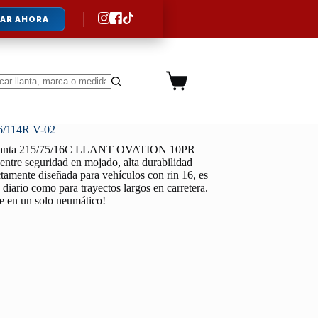
AR AHORA
Carro
de
ltados
compra
/114R V-02
lanta 215/75/16C LLANT OVATION 10PR
entre seguridad en mojado, alta durabilidad
ctamente diseñada para vehículos con rin 16, es
o diario como para trayectos largos en carretera.
le en un solo neumático!