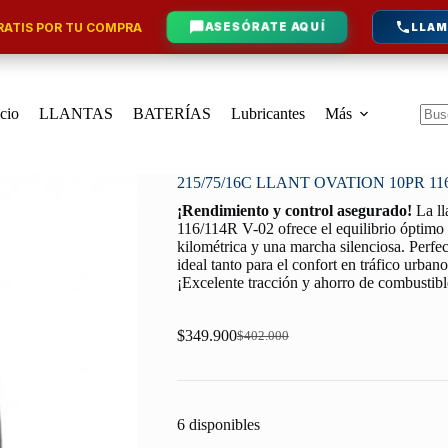
ATIS POR TU COMPRA
ASESÓRATE AQUÍ
LLAM
icio
LLANTAS
BATERÍAS
Lubricantes
Más
Sin
resu
215/75/16C LLANT OVATION 10PR 116
¡Rendimiento y control asegurado!
La l
116/114R V-02 ofrece el equilibrio óptimo 
kilométrica y una marcha silenciosa. Perfe
ideal tanto para el confort en tráfico urban
¡Excelente tracción y ahorro de combustib
$
349.900
$
402.000
Original
Current
price
price
was:
is:
$402.000.
$349.900.
6 disponibles