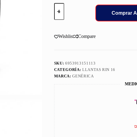
215/75/16C
LLANT
Comprar A
OVATION
10PR
116/114R
V-
Wishlist
Compare
02
cantidad
SKU:
6953913151113
CATEGORÍA:
LLANTAS RIN 16
MARCA:
GENÉRICA
MEDI