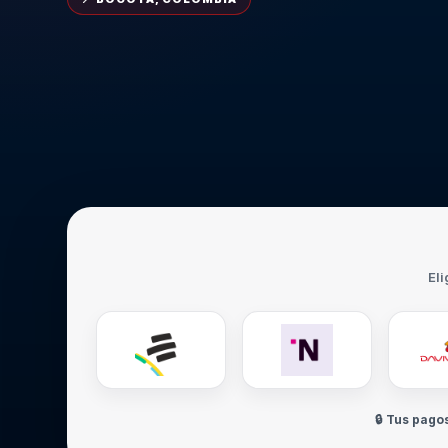
Eli
🔒 Tus pago