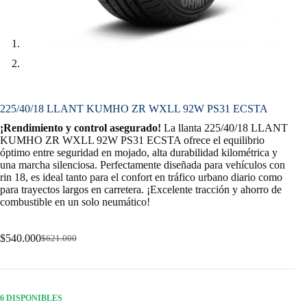
225/40/18 LLANT KUMHO ZR WXLL 92W PS31 ECSTA
¡Rendimiento y control asegurado!
La llanta 225/40/18 LLANT
KUMHO ZR WXLL 92W PS31 ECSTA ofrece el equilibrio
óptimo entre seguridad en mojado, alta durabilidad kilométrica y
una marcha silenciosa. Perfectamente diseñada para vehículos con
rin 18, es ideal tanto para el confort en tráfico urbano diario como
para trayectos largos en carretera. ¡Excelente tracción y ahorro de
combustible en un solo neumático!
$
540.000
$
621.000
Original
Current
price
price
was:
is:
$621.000.
$540.000.
6 DISPONIBLES