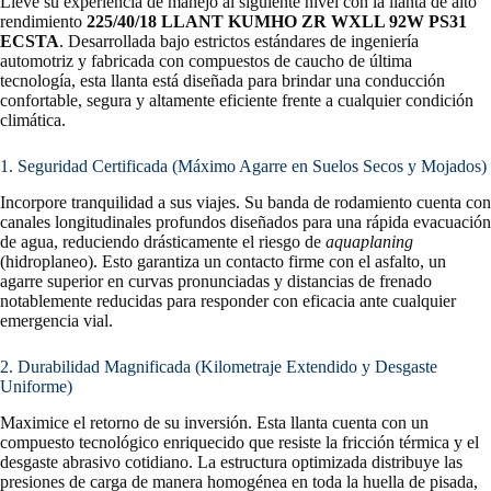
Lleve su experiencia de manejo al siguiente nivel con la llanta de alto
rendimiento
225/40/18 LLANT KUMHO ZR WXLL 92W PS31
ECSTA
. Desarrollada bajo estrictos estándares de ingeniería
automotriz y fabricada con compuestos de caucho de última
tecnología, esta llanta está diseñada para brindar una conducción
confortable, segura y altamente eficiente frente a cualquier condición
climática.
1. Seguridad Certificada (Máximo Agarre en Suelos Secos y Mojados)
Incorpore tranquilidad a sus viajes. Su banda de rodamiento cuenta con
canales longitudinales profundos diseñados para una rápida evacuación
de agua, reduciendo drásticamente el riesgo de
aquaplaning
(hidroplaneo). Esto garantiza un contacto firme con el asfalto, un
agarre superior en curvas pronunciadas y distancias de frenado
notablemente reducidas para responder con eficacia ante cualquier
emergencia vial.
2. Durabilidad Magnificada (Kilometraje Extendido y Desgaste
Uniforme)
Maximice el retorno de su inversión. Esta llanta cuenta con un
compuesto tecnológico enriquecido que resiste la fricción térmica y el
desgaste abrasivo cotidiano. La estructura optimizada distribuye las
presiones de carga de manera homogénea en toda la huella de pisada,