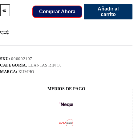
225/40/18
Añadir al
LLANT
Comprar Ahora
carrito
KUMHO
ZR
WXLL
92W
PS31
ECSTA
cantidad
SKU:
000002107
CATEGORÍA:
LLANTAS RIN 18
MARCA:
KUMHO
MEDIOS DE PAGO