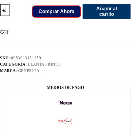
225/40/18
Añadir al
LLANT
Comprar Ahora
carrito
OVATION
92XL
W
VI-
388
cantidad
SKU:
6953913151359
CATEGORÍA:
LLANTAS RIN 18
MARCA:
GENÉRICA
MEDIOS DE PAGO