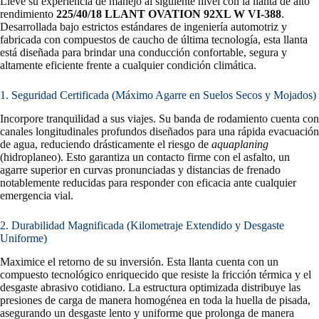
Lleve su experiencia de manejo al siguiente nivel con la llanta de alto
rendimiento
225/40/18 LLANT OVATION 92XL W VI-388
.
Desarrollada bajo estrictos estándares de ingeniería automotriz y
fabricada con compuestos de caucho de última tecnología, esta llanta
está diseñada para brindar una conducción confortable, segura y
altamente eficiente frente a cualquier condición climática.
1. Seguridad Certificada (Máximo Agarre en Suelos Secos y Mojados)
Incorpore tranquilidad a sus viajes. Su banda de rodamiento cuenta con
canales longitudinales profundos diseñados para una rápida evacuación
de agua, reduciendo drásticamente el riesgo de
aquaplaning
(hidroplaneo). Esto garantiza un contacto firme con el asfalto, un
agarre superior en curvas pronunciadas y distancias de frenado
notablemente reducidas para responder con eficacia ante cualquier
emergencia vial.
2. Durabilidad Magnificada (Kilometraje Extendido y Desgaste
Uniforme)
Maximice el retorno de su inversión. Esta llanta cuenta con un
compuesto tecnológico enriquecido que resiste la fricción térmica y el
desgaste abrasivo cotidiano. La estructura optimizada distribuye las
presiones de carga de manera homogénea en toda la huella de pisada,
asegurando un desgaste lento y uniforme que prolonga de manera