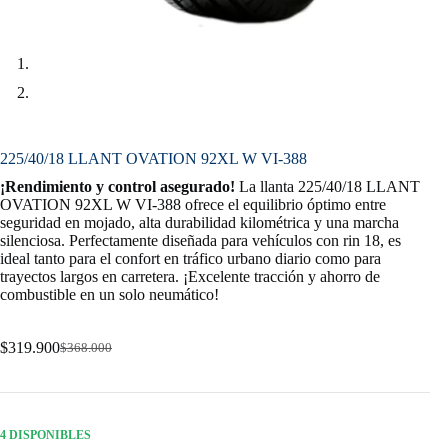
225/40/18 LLANT OVATION 92XL W VI-388
¡Rendimiento y control asegurado!
La llanta 225/40/18 LLANT
OVATION 92XL W VI-388 ofrece el equilibrio óptimo entre
seguridad en mojado, alta durabilidad kilométrica y una marcha
silenciosa. Perfectamente diseñada para vehículos con rin 18, es
ideal tanto para el confort en tráfico urbano diario como para
trayectos largos en carretera. ¡Excelente tracción y ahorro de
combustible en un solo neumático!
$
319.900
$
368.000
Original
Current
price
price
was:
is:
$368.000.
$319.900.
4 DISPONIBLES