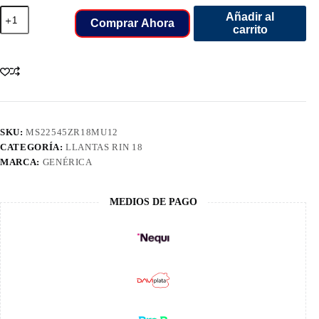
225/45/18
Añadir al
LLANT
Comprar Ahora
carrito
MARSHAL
MU12
95Y
YXLL
cantidad
SKU:
MS22545ZR18MU12
CATEGORÍA:
LLANTAS RIN 18
MARCA:
GENÉRICA
MEDIOS DE PAGO