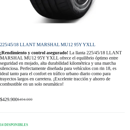
225/45/18 LLANT MARSHAL MU12 95Y YXLL
¡Rendimiento y control asegurado!
La llanta 225/45/18 LLANT
MARSHAL MU12 95Y YXLL ofrece el equilibrio óptimo entre
seguridad en mojado, alta durabilidad kilométrica y una marcha
silenciosa. Perfectamente diseñada para vehículos con rin 18, es
ideal tanto para el confort en tráfico urbano diario como para
trayectos largos en carretera. ¡Excelente tracción y ahorro de
combustible en un solo neumático!
$
429.900
$
494.000
Original
Current
price
price
was:
is:
$494.000.
$429.900.
14 DISPONIBLES