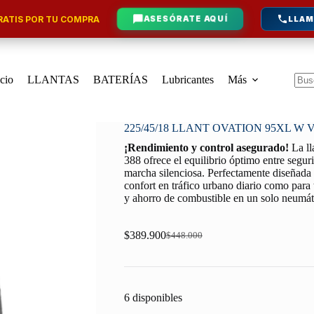
ATIS POR TU COMPRA
ASESÓRATE AQUÍ
LLAM
icio
LLANTAS
BATERÍAS
Lubricantes
Más
Sin
resu
225/45/18 LLANT OVATION 95XL W V
¡Rendimiento y control asegurado!
La l
388 ofrece el equilibrio óptimo entre segur
marcha silenciosa. Perfectamente diseñada p
confort en tráfico urbano diario como para 
y ahorro de combustible en un solo neumát
$
389.900
$
448.000
Original
Current
price
price
was:
is:
$448.000.
$389.900.
6 disponibles