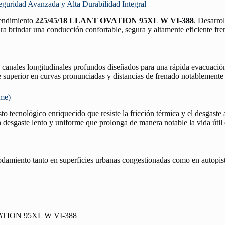
dad Avanzada y Alta Durabilidad Integral
 rendimiento
225/45/18 LLANT OVATION 95XL W VI-388
. Desarrol
ra brindar una conducción confortable, segura y altamente eficiente fren
n canales longitudinales profundos diseñados para una rápida evacuació
re superior en curvas pronunciadas y distancias de frenado notablemente
rme)
o tecnológico enriquecido que resiste la fricción térmica y el desgaste 
desgaste lento y uniforme que prolonga de manera notable la vida útil
rodamiento tanto en superficies urbanas congestionadas como en autopist
ATION 95XL W VI-388