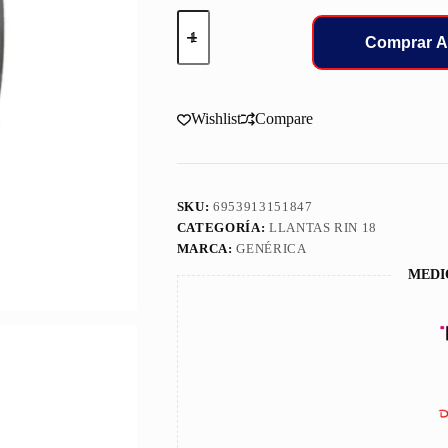
225/45/18
LLANT
Comprar A
OVATION
95XL
W
VI-
Wishlist
Compare
388
cantidad
SKU:
6953913151847
CATEGORÍA:
LLANTAS RIN 18
MARCA:
GENÉRICA
MEDI