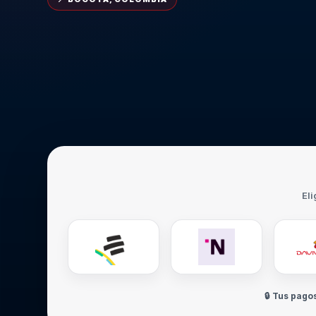
Eli
🔒 Tus pago