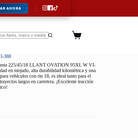
AR AHORA
Carro
de
ltados
compra
I-388
lanta 225/45/18 LLANT OVATION 95XL W VI-
idad en mojado, alta durabilidad kilométrica y una
ara vehículos con rin 18, es ideal tanto para el
trayectos largos en carretera. ¡Excelente tracción
ico!