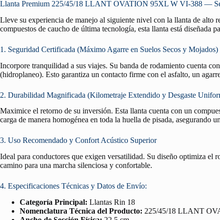
Llanta Premium 225/45/18 LLANT OVATION 95XL W VI-388 — Seguri
Lleve su experiencia de manejo al siguiente nivel con la llanta de alto
compuestos de caucho de última tecnología, esta llanta está diseñada pa
1. Seguridad Certificada (Máximo Agarre en Suelos Secos y Mojados)
Incorpore tranquilidad a sus viajes. Su banda de rodamiento cuenta co
(hidroplaneo). Esto garantiza un contacto firme con el asfalto, un agar
2. Durabilidad Magnificada (Kilometraje Extendido y Desgaste Unifo
Maximice el retorno de su inversión. Esta llanta cuenta con un compuest
carga de manera homogénea en toda la huella de pisada, asegurando un 
3. Uso Recomendado y Confort Acústico Superior
Ideal para conductores que exigen versatilidad. Su diseño optimiza el 
camino para una marcha silenciosa y confortable.
4. Especificaciones Técnicas y Datos de Envío:
Categoría Principal:
Llantas Rin 18
Nomenclatura Técnica del Producto:
225/45/18 LLANT OV
Ancho de Sección Física:
22.5 cm