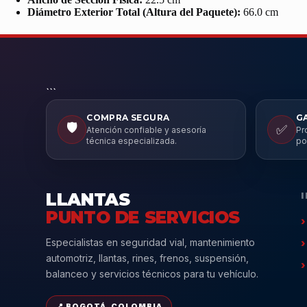
Diámetro Exterior Total (Altura del Paquete):
66.0 cm
```
COMPRA SEGURA
G
🛡️
✅
Atención confiable y asesoría
Pr
técnica especializada.
po
LLANTAS
PUNTO DE SERVICIOS
Especialistas en seguridad vial, mantenimiento
automotriz, llantas, rines, frenos, suspensión,
balanceo y servicios técnicos para tu vehículo.
📍 BOGOTÁ, COLOMBIA