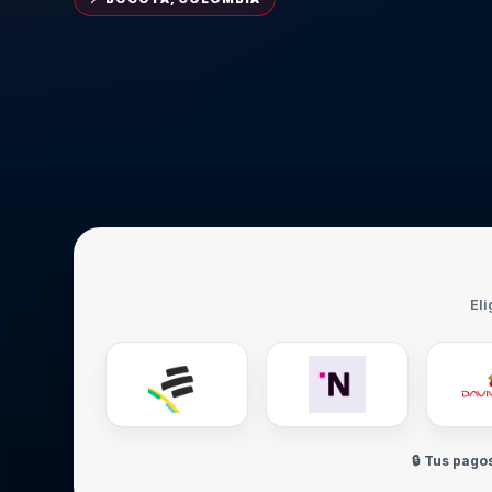
Eli
🔒 Tus pago