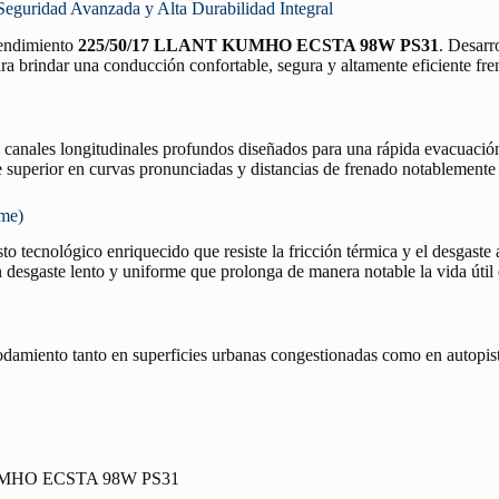
idad Avanzada y Alta Durabilidad Integral
 rendimiento
225/50/17 LLANT KUMHO ECSTA 98W PS31
. Desarr
ra brindar una conducción confortable, segura y altamente eficiente fren
n canales longitudinales profundos diseñados para una rápida evacuació
re superior en curvas pronunciadas y distancias de frenado notablemente
rme)
o tecnológico enriquecido que resiste la fricción térmica y el desgaste 
desgaste lento y uniforme que prolonga de manera notable la vida útil
rodamiento tanto en superficies urbanas congestionadas como en autopist
UMHO ECSTA 98W PS31