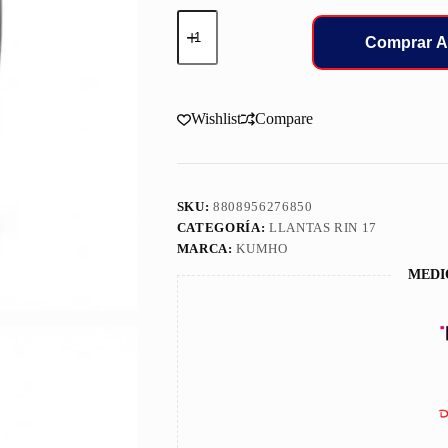
225/50/17
LLANT
Comprar A
KUMHO
ECSTA
98W
PS31
Wishlist
Compare
cantidad
SKU:
8808956276850
CATEGORÍA:
LLANTAS RIN 17
MARCA:
KUMHO
MEDI