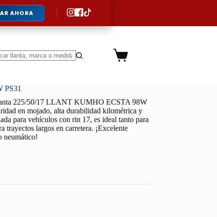
AR AHORA
Carro
de
ltados
compra
W PS31
lanta 225/50/17 LLANT KUMHO ECSTA 98W
ridad en mojado, alta durabilidad kilométrica y
da para vehículos con rin 17, es ideal tanto para
a trayectos largos en carretera. ¡Excelente
lo neumático!