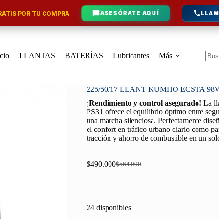
ATIS POR TU COMPRA
ASESÓRATE AQUÍ
LLAM
icio
LLANTAS
BATERÍAS
Lubricantes
Más
Sin
resu
225/50/17 LLANT KUMHO ECSTA 98
¡Rendimiento y control asegurado!
La l
PS31 ofrece el equilibrio óptimo entre segu
una marcha silenciosa. Perfectamente diseña
el confort en tráfico urbano diario como par
tracción y ahorro de combustible en un so
$
490.000
$
564.000
Original
Current
price
price
was:
is:
$564.000.
$490.000.
24 disponibles