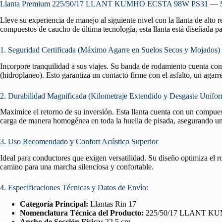
Llanta Premium 225/50/17 LLANT KUMHO ECSTA 98W PS31 — Segur
Lleve su experiencia de manejo al siguiente nivel con la llanta de alto
compuestos de caucho de última tecnología, esta llanta está diseñada pa
1. Seguridad Certificada (Máximo Agarre en Suelos Secos y Mojados)
Incorpore tranquilidad a sus viajes. Su banda de rodamiento cuenta co
(hidroplaneo). Esto garantiza un contacto firme con el asfalto, un agar
2. Durabilidad Magnificada (Kilometraje Extendido y Desgaste Unifo
Maximice el retorno de su inversión. Esta llanta cuenta con un compuest
carga de manera homogénea en toda la huella de pisada, asegurando un 
3. Uso Recomendado y Confort Acústico Superior
Ideal para conductores que exigen versatilidad. Su diseño optimiza el 
camino para una marcha silenciosa y confortable.
4. Especificaciones Técnicas y Datos de Envío:
Categoría Principal:
Llantas Rin 17
Nomenclatura Técnica del Producto:
225/50/17 LLANT K
Ancho de Sección Física:
22.5 cm