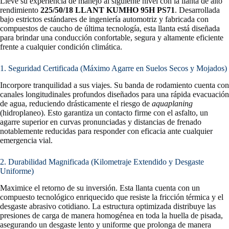
Lleve su experiencia de manejo al siguiente nivel con la llanta de alto
rendimiento
225/50/18 LLANT KUMHO 95H PS71
. Desarrollada
bajo estrictos estándares de ingeniería automotriz y fabricada con
compuestos de caucho de última tecnología, esta llanta está diseñada
para brindar una conducción confortable, segura y altamente eficiente
frente a cualquier condición climática.
1. Seguridad Certificada (Máximo Agarre en Suelos Secos y Mojados)
Incorpore tranquilidad a sus viajes. Su banda de rodamiento cuenta con
canales longitudinales profundos diseñados para una rápida evacuación
de agua, reduciendo drásticamente el riesgo de
aquaplaning
(hidroplaneo). Esto garantiza un contacto firme con el asfalto, un
agarre superior en curvas pronunciadas y distancias de frenado
notablemente reducidas para responder con eficacia ante cualquier
emergencia vial.
2. Durabilidad Magnificada (Kilometraje Extendido y Desgaste
Uniforme)
Maximice el retorno de su inversión. Esta llanta cuenta con un
compuesto tecnológico enriquecido que resiste la fricción térmica y el
desgaste abrasivo cotidiano. La estructura optimizada distribuye las
presiones de carga de manera homogénea en toda la huella de pisada,
asegurando un desgaste lento y uniforme que prolonga de manera