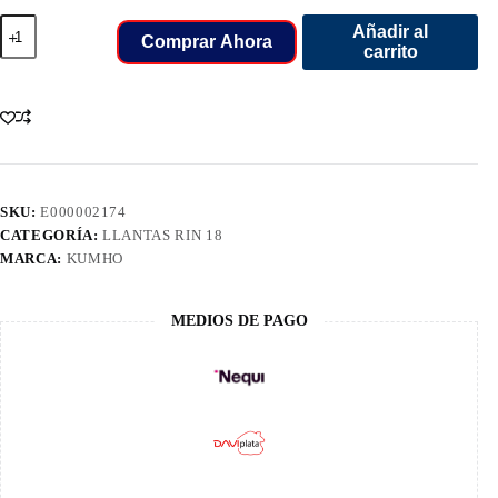
225/50/18
Añadir al
LLANT
Comprar Ahora
carrito
KUMHO
95H
PS71
cantidad
SKU:
E000002174
CATEGORÍA:
LLANTAS RIN 18
MARCA:
KUMHO
MEDIOS DE PAGO