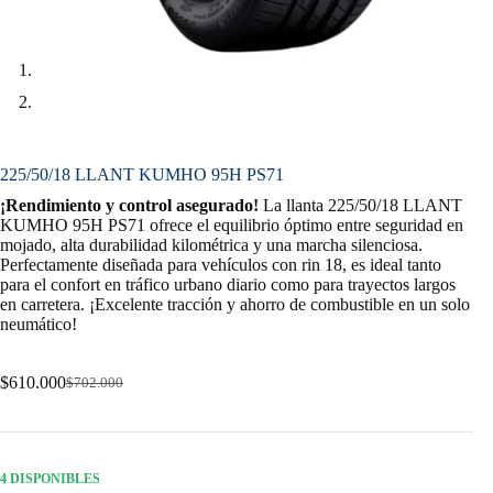
225/50/18 LLANT KUMHO 95H PS71
¡Rendimiento y control asegurado!
La llanta 225/50/18 LLANT
KUMHO 95H PS71 ofrece el equilibrio óptimo entre seguridad en
mojado, alta durabilidad kilométrica y una marcha silenciosa.
Perfectamente diseñada para vehículos con rin 18, es ideal tanto
para el confort en tráfico urbano diario como para trayectos largos
en carretera. ¡Excelente tracción y ahorro de combustible en un solo
neumático!
$
610.000
$
702.000
Original
Current
price
price
was:
is:
$702.000.
$610.000.
4 DISPONIBLES