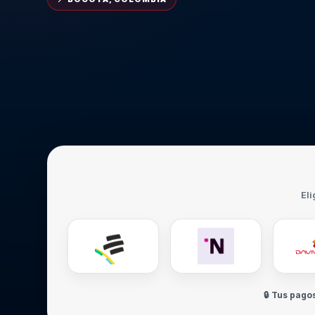
Eli
🔒 Tus pago