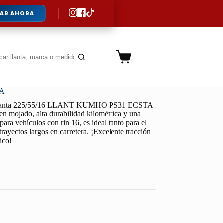
AR AHORA
Carro
de
ltados
compra
TA
lanta 225/55/16 LLANT KUMHO PS31 ECSTA
 en mojado, alta durabilidad kilométrica y una
ara vehículos con rin 16, es ideal tanto para el
trayectos largos en carretera. ¡Excelente tracción
ico!