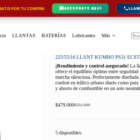
ATIS POR TU COMPRA
ASESÓRATE AQUÍ
LLAM
icio
LLANTAS
BATERÍAS
Lubricantes
Más
Sin
resu
225/55/16 LLANT KUMHO PS31 ECS
¡Rendimiento y control asegurado!
La l
ofrece el equilibrio óptimo entre seguridad
marcha silenciosa. Perfectamente diseñada p
confort en tráfico urbano diario como para 
y ahorro de combustible en un solo neumát
$
479.000
$
551.000
Original
Current
price
price
was:
is:
$551.000.
$479.000.
5 disponibles