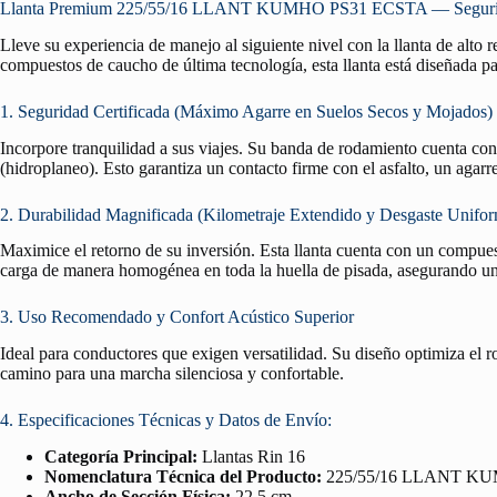
Llanta Premium 225/55/16 LLANT KUMHO PS31 ECSTA — Seguridad 
Lleve su experiencia de manejo al siguiente nivel con la llanta de alto
compuestos de caucho de última tecnología, esta llanta está diseñada pa
1. Seguridad Certificada (Máximo Agarre en Suelos Secos y Mojados)
Incorpore tranquilidad a sus viajes. Su banda de rodamiento cuenta co
(hidroplaneo). Esto garantiza un contacto firme con el asfalto, un agar
2. Durabilidad Magnificada (Kilometraje Extendido y Desgaste Unifo
Maximice el retorno de su inversión. Esta llanta cuenta con un compuest
carga de manera homogénea en toda la huella de pisada, asegurando un 
3. Uso Recomendado y Confort Acústico Superior
Ideal para conductores que exigen versatilidad. Su diseño optimiza el 
camino para una marcha silenciosa y confortable.
4. Especificaciones Técnicas y Datos de Envío:
Categoría Principal:
Llantas Rin 16
Nomenclatura Técnica del Producto:
225/55/16 LLANT K
Ancho de Sección Física:
22.5 cm