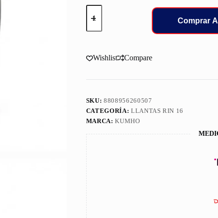
225/55/16
LLANT
Comprar A
KUMHO
PS31
ECSTA
cantidad
Wishlist
Compare
SKU:
8808956260507
CATEGORÍA:
LLANTAS RIN 16
MARCA:
KUMHO
MEDI