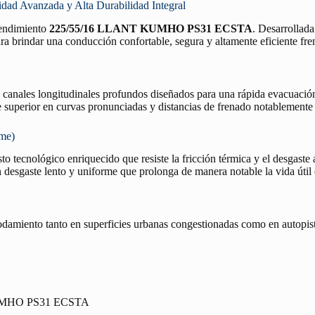
Avanzada y Alta Durabilidad Integral
 rendimiento
225/55/16 LLANT KUMHO PS31 ECSTA
. Desarrollada
ra brindar una conducción confortable, segura y altamente eficiente fren
n canales longitudinales profundos diseñados para una rápida evacuació
re superior en curvas pronunciadas y distancias de frenado notablemente
rme)
o tecnológico enriquecido que resiste la fricción térmica y el desgaste 
desgaste lento y uniforme que prolonga de manera notable la vida útil
rodamiento tanto en superficies urbanas congestionadas como en autopist
UMHO PS31 ECSTA