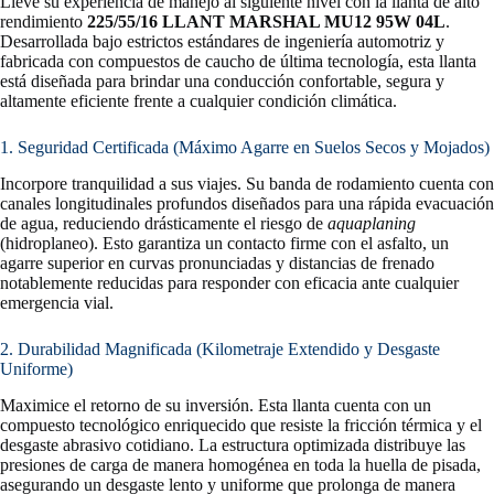
Lleve su experiencia de manejo al siguiente nivel con la llanta de alto
rendimiento
225/55/16 LLANT MARSHAL MU12 95W 04L
.
Desarrollada bajo estrictos estándares de ingeniería automotriz y
fabricada con compuestos de caucho de última tecnología, esta llanta
está diseñada para brindar una conducción confortable, segura y
altamente eficiente frente a cualquier condición climática.
1. Seguridad Certificada (Máximo Agarre en Suelos Secos y Mojados)
Incorpore tranquilidad a sus viajes. Su banda de rodamiento cuenta con
canales longitudinales profundos diseñados para una rápida evacuación
de agua, reduciendo drásticamente el riesgo de
aquaplaning
(hidroplaneo). Esto garantiza un contacto firme con el asfalto, un
agarre superior en curvas pronunciadas y distancias de frenado
notablemente reducidas para responder con eficacia ante cualquier
emergencia vial.
2. Durabilidad Magnificada (Kilometraje Extendido y Desgaste
Uniforme)
Maximice el retorno de su inversión. Esta llanta cuenta con un
compuesto tecnológico enriquecido que resiste la fricción térmica y el
desgaste abrasivo cotidiano. La estructura optimizada distribuye las
presiones de carga de manera homogénea en toda la huella de pisada,
asegurando un desgaste lento y uniforme que prolonga de manera