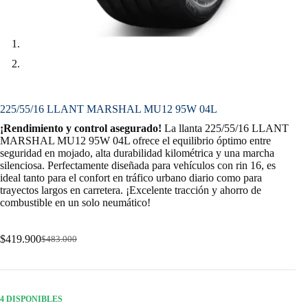
225/55/16 LLANT MARSHAL MU12 95W 04L
¡Rendimiento y control asegurado!
La llanta 225/55/16 LLANT
MARSHAL MU12 95W 04L ofrece el equilibrio óptimo entre
seguridad en mojado, alta durabilidad kilométrica y una marcha
silenciosa. Perfectamente diseñada para vehículos con rin 16, es
ideal tanto para el confort en tráfico urbano diario como para
trayectos largos en carretera. ¡Excelente tracción y ahorro de
combustible en un solo neumático!
$
419.900
$
483.000
Original
Current
price
price
was:
is:
$483.000.
$419.900.
4 DISPONIBLES