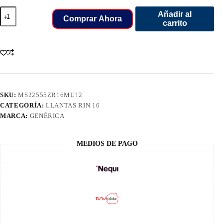
225/55/16
Añadir al
LLANT
Comprar Ahora
carrito
MARSHAL
MU12
95W
04L
cantidad
SKU:
MS22555ZR16MU12
CATEGORÍA:
LLANTAS RIN 16
MARCA:
GENÉRICA
MEDIOS DE PAGO