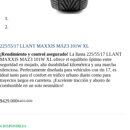
225/55/17 LLANT MAXXIS MAZ3 101W XL
¡Rendimiento y control asegurado!
La llanta 225/55/17 LLANT
MAXXIS MAZ3 101W XL ofrece el equilibrio óptimo entre
seguridad en mojado, alta durabilidad kilométrica y una marcha
silenciosa. Perfectamente diseñada para vehículos con rin 17, es
ideal tanto para el confort en tráfico urbano diario como para
trayectos largos en carretera. ¡Excelente tracción y ahorro de
combustible en un solo neumático!
$
429.000
$
493.000
Original
Current
price
price
was:
is:
$493.000.
$429.000.
4 DISPONIBLES