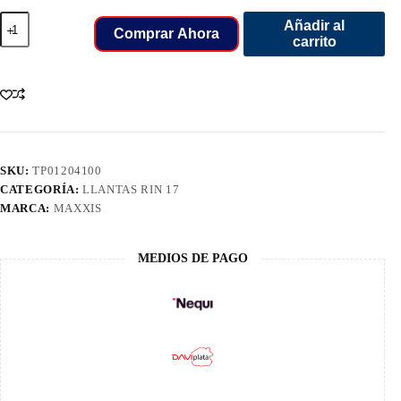
225/55/17
Añadir al
LLANT
Comprar Ahora
carrito
MAXXIS
MAZ3
101W
XL
cantidad
SKU:
TP01204100
CATEGORÍA:
LLANTAS RIN 17
MARCA:
MAXXIS
MEDIOS DE PAGO