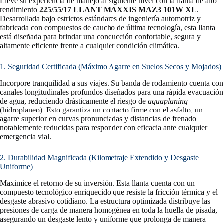
Lleve su experiencia de manejo al siguiente nivel con la llanta de alto
rendimiento
225/55/17 LLANT MAXXIS MAZ3 101W XL
.
Desarrollada bajo estrictos estándares de ingeniería automotriz y
fabricada con compuestos de caucho de última tecnología, esta llanta
está diseñada para brindar una conducción confortable, segura y
altamente eficiente frente a cualquier condición climática.
1. Seguridad Certificada (Máximo Agarre en Suelos Secos y Mojados)
Incorpore tranquilidad a sus viajes. Su banda de rodamiento cuenta con
canales longitudinales profundos diseñados para una rápida evacuación
de agua, reduciendo drásticamente el riesgo de
aquaplaning
(hidroplaneo). Esto garantiza un contacto firme con el asfalto, un
agarre superior en curvas pronunciadas y distancias de frenado
notablemente reducidas para responder con eficacia ante cualquier
emergencia vial.
2. Durabilidad Magnificada (Kilometraje Extendido y Desgaste
Uniforme)
Maximice el retorno de su inversión. Esta llanta cuenta con un
compuesto tecnológico enriquecido que resiste la fricción térmica y el
desgaste abrasivo cotidiano. La estructura optimizada distribuye las
presiones de carga de manera homogénea en toda la huella de pisada,
asegurando un desgaste lento y uniforme que prolonga de manera