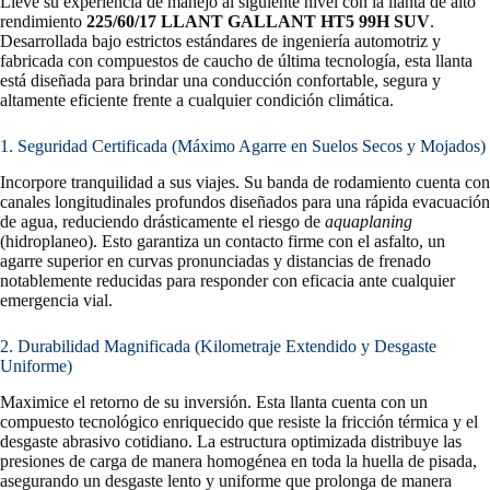
Lleve su experiencia de manejo al siguiente nivel con la llanta de alto
rendimiento
225/60/17 LLANT GALLANT HT5 99H SUV
.
Desarrollada bajo estrictos estándares de ingeniería automotriz y
fabricada con compuestos de caucho de última tecnología, esta llanta
está diseñada para brindar una conducción confortable, segura y
altamente eficiente frente a cualquier condición climática.
1. Seguridad Certificada (Máximo Agarre en Suelos Secos y Mojados)
Incorpore tranquilidad a sus viajes. Su banda de rodamiento cuenta con
canales longitudinales profundos diseñados para una rápida evacuación
de agua, reduciendo drásticamente el riesgo de
aquaplaning
(hidroplaneo). Esto garantiza un contacto firme con el asfalto, un
agarre superior en curvas pronunciadas y distancias de frenado
notablemente reducidas para responder con eficacia ante cualquier
emergencia vial.
2. Durabilidad Magnificada (Kilometraje Extendido y Desgaste
Uniforme)
Maximice el retorno de su inversión. Esta llanta cuenta con un
compuesto tecnológico enriquecido que resiste la fricción térmica y el
desgaste abrasivo cotidiano. La estructura optimizada distribuye las
presiones de carga de manera homogénea en toda la huella de pisada,
asegurando un desgaste lento y uniforme que prolonga de manera