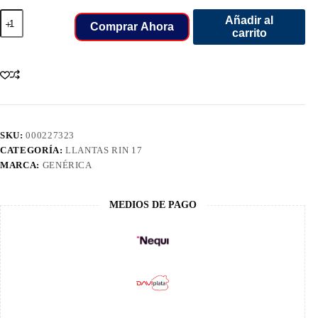
225/60/17
Añadir al
LLANT
Comprar Ahora
carrito
GALLANT
HT5
99H
SUV
cantidad
SKU:
000227323
CATEGORÍA:
LLANTAS RIN 17
MARCA:
GENÉRICA
MEDIOS DE PAGO