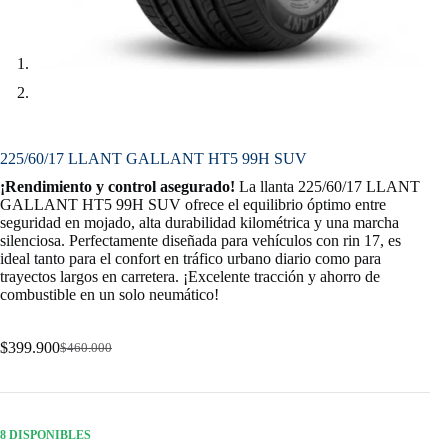
225/60/17 LLANT GALLANT HT5 99H SUV
¡Rendimiento y control asegurado!
La llanta 225/60/17 LLANT
GALLANT HT5 99H SUV ofrece el equilibrio óptimo entre
seguridad en mojado, alta durabilidad kilométrica y una marcha
silenciosa. Perfectamente diseñada para vehículos con rin 17, es
ideal tanto para el confort en tráfico urbano diario como para
trayectos largos en carretera. ¡Excelente tracción y ahorro de
combustible en un solo neumático!
$
399.900
$
460.000
Original
Current
price
price
was:
is:
$460.000.
$399.900.
8 DISPONIBLES