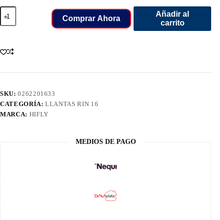
225/75/16C
Añadir al
LLANT
Comprar Ahora
carrito
HIFLY
SUPER
2000
12PR
cantidad
SKU:
0262201633
CATEGORÍA:
LLANTAS RIN 16
MARCA:
HIFLY
MEDIOS DE PAGO