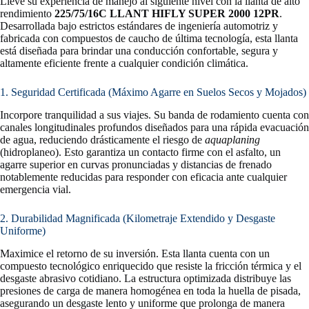
Lleve su experiencia de manejo al siguiente nivel con la llanta de alto
rendimiento
225/75/16C LLANT HIFLY SUPER 2000 12PR
.
Desarrollada bajo estrictos estándares de ingeniería automotriz y
fabricada con compuestos de caucho de última tecnología, esta llanta
está diseñada para brindar una conducción confortable, segura y
altamente eficiente frente a cualquier condición climática.
1. Seguridad Certificada (Máximo Agarre en Suelos Secos y Mojados)
Incorpore tranquilidad a sus viajes. Su banda de rodamiento cuenta con
canales longitudinales profundos diseñados para una rápida evacuación
de agua, reduciendo drásticamente el riesgo de
aquaplaning
(hidroplaneo). Esto garantiza un contacto firme con el asfalto, un
agarre superior en curvas pronunciadas y distancias de frenado
notablemente reducidas para responder con eficacia ante cualquier
emergencia vial.
2. Durabilidad Magnificada (Kilometraje Extendido y Desgaste
Uniforme)
Maximice el retorno de su inversión. Esta llanta cuenta con un
compuesto tecnológico enriquecido que resiste la fricción térmica y el
desgaste abrasivo cotidiano. La estructura optimizada distribuye las
presiones de carga de manera homogénea en toda la huella de pisada,
asegurando un desgaste lento y uniforme que prolonga de manera