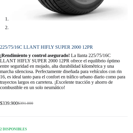
225/75/16C LLANT HIFLY SUPER 2000 12PR
¡Rendimiento y control asegurado!
La llanta 225/75/16C
LLANT HIFLY SUPER 2000 12PR ofrece el equilibrio óptimo
entre seguridad en mojado, alta durabilidad kilométrica y una
marcha silenciosa. Perfectamente diseñada para vehículos con rin
16, es ideal tanto para el confort en tráfico urbano diario como para
trayectos largos en carretera. ¡Excelente tracción y ahorro de
combustible en un solo neumático!
$
339.900
$
391.000
Original
Current
price
price
was:
is:
$391.000.
$339.900.
2 DISPONIBLES