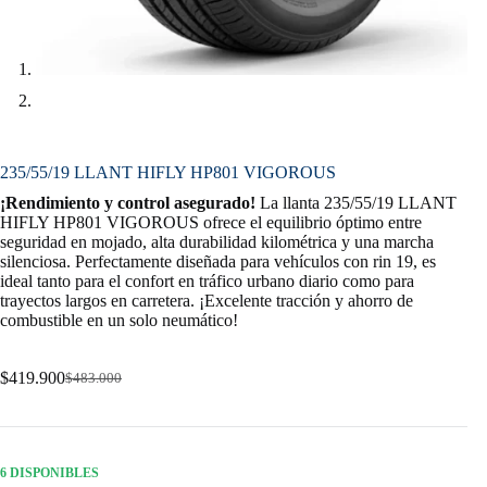
235/55/19 LLANT HIFLY HP801 VIGOROUS
¡Rendimiento y control asegurado!
La llanta 235/55/19 LLANT
HIFLY HP801 VIGOROUS ofrece el equilibrio óptimo entre
seguridad en mojado, alta durabilidad kilométrica y una marcha
silenciosa. Perfectamente diseñada para vehículos con rin 19, es
ideal tanto para el confort en tráfico urbano diario como para
trayectos largos en carretera. ¡Excelente tracción y ahorro de
combustible en un solo neumático!
$
419.900
$
483.000
Original
Current
price
price
was:
is:
$483.000.
$419.900.
6 DISPONIBLES