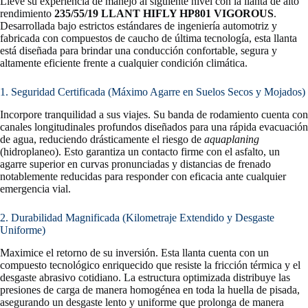
Lleve su experiencia de manejo al siguiente nivel con la llanta de alto
rendimiento
235/55/19 LLANT HIFLY HP801 VIGOROUS
.
Desarrollada bajo estrictos estándares de ingeniería automotriz y
fabricada con compuestos de caucho de última tecnología, esta llanta
está diseñada para brindar una conducción confortable, segura y
altamente eficiente frente a cualquier condición climática.
1. Seguridad Certificada (Máximo Agarre en Suelos Secos y Mojados)
Incorpore tranquilidad a sus viajes. Su banda de rodamiento cuenta con
canales longitudinales profundos diseñados para una rápida evacuación
de agua, reduciendo drásticamente el riesgo de
aquaplaning
(hidroplaneo). Esto garantiza un contacto firme con el asfalto, un
agarre superior en curvas pronunciadas y distancias de frenado
notablemente reducidas para responder con eficacia ante cualquier
emergencia vial.
2. Durabilidad Magnificada (Kilometraje Extendido y Desgaste
Uniforme)
Maximice el retorno de su inversión. Esta llanta cuenta con un
compuesto tecnológico enriquecido que resiste la fricción térmica y el
desgaste abrasivo cotidiano. La estructura optimizada distribuye las
presiones de carga de manera homogénea en toda la huella de pisada,
asegurando un desgaste lento y uniforme que prolonga de manera