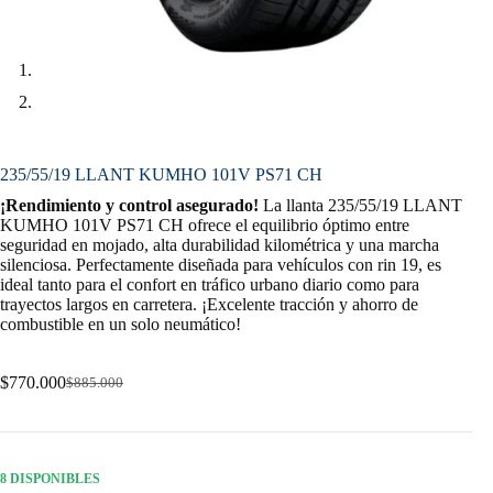
235/55/19 LLANT KUMHO 101V PS71 CH
¡Rendimiento y control asegurado!
La llanta 235/55/19 LLANT
KUMHO 101V PS71 CH ofrece el equilibrio óptimo entre
seguridad en mojado, alta durabilidad kilométrica y una marcha
silenciosa. Perfectamente diseñada para vehículos con rin 19, es
ideal tanto para el confort en tráfico urbano diario como para
trayectos largos en carretera. ¡Excelente tracción y ahorro de
combustible en un solo neumático!
$
770.000
$
885.000
Original
Current
price
price
was:
is:
$885.000.
$770.000.
8 DISPONIBLES