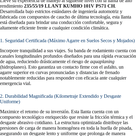
Lleve su experiencia de manejo al siguiente nivel con la llanta de alto
rendimiento
235/55/19 LLANT KUMHO 101V PS71 CH
.
Desarrollada bajo estrictos estándares de ingeniería automotriz y
fabricada con compuestos de caucho de última tecnología, esta llanta
está diseñada para brindar una conducción confortable, segura y
altamente eficiente frente a cualquier condición climática.
1. Seguridad Certificada (Máximo Agarre en Suelos Secos y Mojados)
Incorpore tranquilidad a sus viajes. Su banda de rodamiento cuenta con
canales longitudinales profundos diseñados para una rápida evacuación
de agua, reduciendo drásticamente el riesgo de
aquaplaning
(hidroplaneo). Esto garantiza un contacto firme con el asfalto, un
agarre superior en curvas pronunciadas y distancias de frenado
notablemente reducidas para responder con eficacia ante cualquier
emergencia vial.
2. Durabilidad Magnificada (Kilometraje Extendido y Desgaste
Uniforme)
Maximice el retorno de su inversión. Esta llanta cuenta con un
compuesto tecnológico enriquecido que resiste la fricción térmica y el
desgaste abrasivo cotidiano. La estructura optimizada distribuye las
presiones de carga de manera homogénea en toda la huella de pisada,
asegurando un desgaste lento y uniforme que prolonga de manera