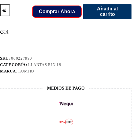
235/55/19
Añadir al
LLANT
Comprar Ahora
carrito
KUMHO
101V
PS71
CH
cantidad
SKU:
000227990
CATEGORÍA:
LLANTAS RIN 19
MARCA:
KUMHO
MEDIOS DE PAGO