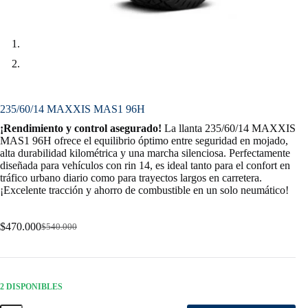
235/60/14 MAXXIS MAS1 96H
¡Rendimiento y control asegurado!
La llanta 235/60/14 MAXXIS
MAS1 96H ofrece el equilibrio óptimo entre seguridad en mojado,
alta durabilidad kilométrica y una marcha silenciosa. Perfectamente
diseñada para vehículos con rin 14, es ideal tanto para el confort en
tráfico urbano diario como para trayectos largos en carretera.
¡Excelente tracción y ahorro de combustible en un solo neumático!
$
470.000
$
540.000
Original
Current
price
price
was:
is:
$540.000.
$470.000.
2 DISPONIBLES