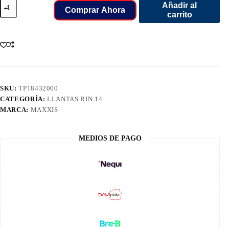
235/60/14
Añadir al
MAXXIS
Comprar Ahora
carrito
MAS1
96H
cantidad
SKU:
TP18432000
CATEGORÍA:
LLANTAS RIN 14
MARCA:
MAXXIS
MEDIOS DE PAGO