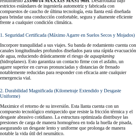
rendimiento
235/60/14 MAXXIS MAS1 96H
. Desarrollada bajo
estrictos estándares de ingeniería automotriz y fabricada con
compuestos de caucho de última tecnología, esta llanta está diseñada
para brindar una conducción confortable, segura y altamente eficiente
frente a cualquier condición climática.
1. Seguridad Certificada (Máximo Agarre en Suelos Secos y Mojados)
Incorpore tranquilidad a sus viajes. Su banda de rodamiento cuenta con
canales longitudinales profundos diseñados para una rápida evacuación
de agua, reduciendo drásticamente el riesgo de
aquaplaning
(hidroplaneo). Esto garantiza un contacto firme con el asfalto, un
agarre superior en curvas pronunciadas y distancias de frenado
notablemente reducidas para responder con eficacia ante cualquier
emergencia vial.
2. Durabilidad Magnificada (Kilometraje Extendido y Desgaste
Uniforme)
Maximice el retorno de su inversión. Esta llanta cuenta con un
compuesto tecnológico enriquecido que resiste la fricción térmica y el
desgaste abrasivo cotidiano. La estructura optimizada distribuye las
presiones de carga de manera homogénea en toda la huella de pisada,
asegurando un desgaste lento y uniforme que prolonga de manera
notable la vida útil del neumático.