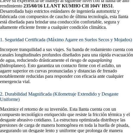
Lleve su experiencia de manejo al siguiente nivel con la llanta de alto
rendimiento
235/60/16 LLANT KUMHO CH 104V HS51
.
Desarrollada bajo estrictos estándares de ingeniería automotriz y
fabricada con compuestos de caucho de última tecnología, esta llanta
está diseñada para brindar una conducción confortable, segura y
altamente eficiente frente a cualquier condición climática.
1. Seguridad Certificada (Máximo Agarre en Suelos Secos y Mojados)
Incorpore tranquilidad a sus viajes. Su banda de rodamiento cuenta con
canales longitudinales profundos diseñados para una rápida evacuación
de agua, reduciendo drásticamente el riesgo de
aquaplaning
(hidroplaneo). Esto garantiza un contacto firme con el asfalto, un
agarre superior en curvas pronunciadas y distancias de frenado
notablemente reducidas para responder con eficacia ante cualquier
emergencia vial.
2. Durabilidad Magnificada (Kilometraje Extendido y Desgaste
Uniforme)
Maximice el retorno de su inversión. Esta llanta cuenta con un
compuesto tecnológico enriquecido que resiste la fricción térmica y el
desgaste abrasivo cotidiano. La estructura optimizada distribuye las
presiones de carga de manera homogénea en toda la huella de pisada,
asegurando un desgaste lento y uniforme que prolonga de manera