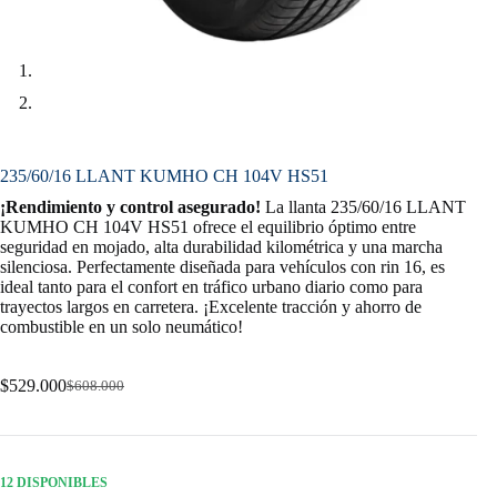
235/60/16 LLANT KUMHO CH 104V HS51
¡Rendimiento y control asegurado!
La llanta 235/60/16 LLANT
KUMHO CH 104V HS51 ofrece el equilibrio óptimo entre
seguridad en mojado, alta durabilidad kilométrica y una marcha
silenciosa. Perfectamente diseñada para vehículos con rin 16, es
ideal tanto para el confort en tráfico urbano diario como para
trayectos largos en carretera. ¡Excelente tracción y ahorro de
combustible en un solo neumático!
$
529.000
$
608.000
Original
Current
price
price
was:
is:
$608.000.
$529.000.
12 DISPONIBLES