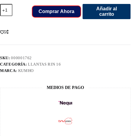
235/60/16
Añadir al
LLANT
Comprar Ahora
carrito
KUMHO
CH
104V
HS51
cantidad
SKU:
000001762
CATEGORÍA:
LLANTAS RIN 16
MARCA:
KUMHO
MEDIOS DE PAGO