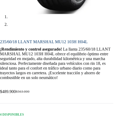
235/60/18 LLANT MARSHAL MU12 103H H04L
¡Rendimiento y control asegurado!
La llanta 235/60/18 LLANT
MARSHAL MU12 103H H04L ofrece el equilibrio óptimo entre
seguridad en mojado, alta durabilidad kilométrica y una marcha
silenciosa. Perfectamente diseñada para vehículos con rin 18, es
ideal tanto para el confort en tráfico urbano diario como para
trayectos largos en carretera. ¡Excelente tracción y ahorro de
combustible en un solo neumático!
$
489.900
$
563.000
Original
Current
price
price
was:
is:
$563.000.
$489.900.
4 DISPONIBLES