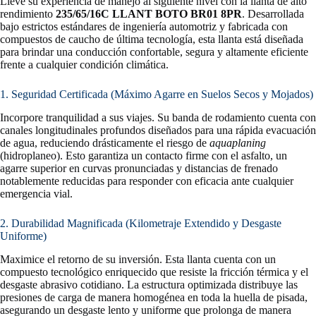
Lleve su experiencia de manejo al siguiente nivel con la llanta de alto
rendimiento
235/65/16C LLANT BOTO BR01 8PR
. Desarrollada
bajo estrictos estándares de ingeniería automotriz y fabricada con
compuestos de caucho de última tecnología, esta llanta está diseñada
para brindar una conducción confortable, segura y altamente eficiente
frente a cualquier condición climática.
1. Seguridad Certificada (Máximo Agarre en Suelos Secos y Mojados)
Incorpore tranquilidad a sus viajes. Su banda de rodamiento cuenta con
canales longitudinales profundos diseñados para una rápida evacuación
de agua, reduciendo drásticamente el riesgo de
aquaplaning
(hidroplaneo). Esto garantiza un contacto firme con el asfalto, un
agarre superior en curvas pronunciadas y distancias de frenado
notablemente reducidas para responder con eficacia ante cualquier
emergencia vial.
2. Durabilidad Magnificada (Kilometraje Extendido y Desgaste
Uniforme)
Maximice el retorno de su inversión. Esta llanta cuenta con un
compuesto tecnológico enriquecido que resiste la fricción térmica y el
desgaste abrasivo cotidiano. La estructura optimizada distribuye las
presiones de carga de manera homogénea en toda la huella de pisada,
asegurando un desgaste lento y uniforme que prolonga de manera