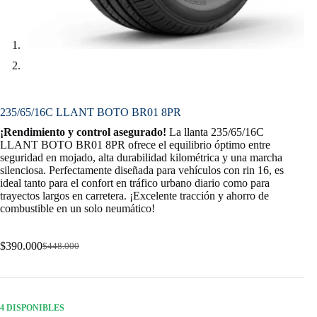
235/65/16C LLANT BOTO BR01 8PR
¡Rendimiento y control asegurado!
La llanta 235/65/16C
LLANT BOTO BR01 8PR ofrece el equilibrio óptimo entre
seguridad en mojado, alta durabilidad kilométrica y una marcha
silenciosa. Perfectamente diseñada para vehículos con rin 16, es
ideal tanto para el confort en tráfico urbano diario como para
trayectos largos en carretera. ¡Excelente tracción y ahorro de
combustible en un solo neumático!
$
390.000
$
448.000
Original
Current
price
price
was:
is:
$448.000.
$390.000.
4 DISPONIBLES