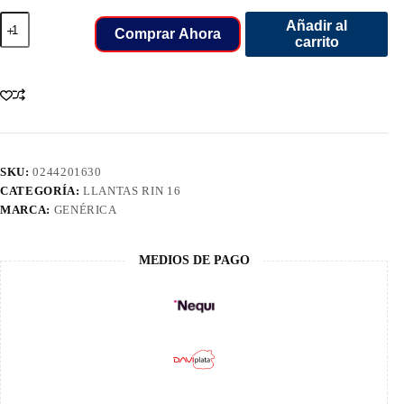
235/65/16C
Añadir al
LLANT
Comprar Ahora
carrito
BOTO
BR01
8PR
cantidad
SKU:
0244201630
CATEGORÍA:
LLANTAS RIN 16
MARCA:
GENÉRICA
MEDIOS DE PAGO