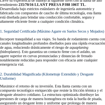
Lleve su experiencia de manejo al siguiente nivel con la llanta de alto
rendimiento
235/70/16 LLANT PRESA PJ88 106T TL
.
Desarrollada bajo estrictos estándares de ingeniería automotriz y
fabricada con compuestos de caucho de última tecnología, esta llanta
está diseñada para brindar una conducción confortable, segura y
altamente eficiente frente a cualquier condición climática.
1. Seguridad Certificada (Máximo Agarre en Suelos Secos y Mojados)
Incorpore tranquilidad a sus viajes. Su banda de rodamiento cuenta con
canales longitudinales profundos diseñados para una rápida evacuación
de agua, reduciendo drásticamente el riesgo de
aquaplaning
(hidroplaneo). Esto garantiza un contacto firme con el asfalto, un
agarre superior en curvas pronunciadas y distancias de frenado
notablemente reducidas para responder con eficacia ante cualquier
emergencia vial.
2. Durabilidad Magnificada (Kilometraje Extendido y Desgaste
Uniforme)
Maximice el retorno de su inversión. Esta llanta cuenta con un
compuesto tecnológico enriquecido que resiste la fricción térmica y el
desgaste abrasivo cotidiano. La estructura optimizada distribuye las
presiones de carga de manera homogénea en toda la huella de pisada,
asegurando un desgaste lento y uniforme que prolonga de manera