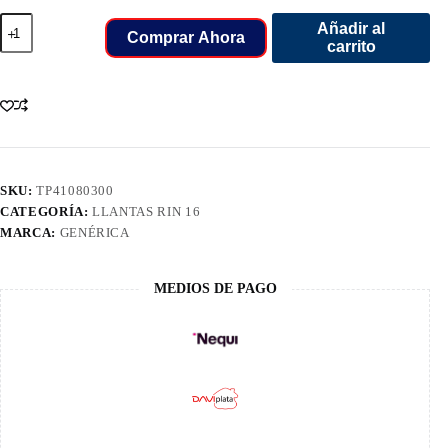
235/70/16
Añadir al
LLANT
Comprar Ahora
carrito
PRESA
PJ88
106T
TL
cantidad
SKU:
TP41080300
CATEGORÍA:
LLANTAS RIN 16
MARCA:
GENÉRICA
MEDIOS DE PAGO