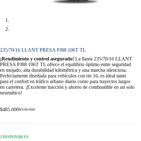
235/70/16 LLANT PRESA PJ88 106T TL
¡Rendimiento y control asegurado!
La llanta 235/70/16 LLANT
PRESA PJ88 106T TL ofrece el equilibrio óptimo entre seguridad
en mojado, alta durabilidad kilométrica y una marcha silenciosa.
Perfectamente diseñada para vehículos con rin 16, es ideal tanto
para el confort en tráfico urbano diario como para trayectos largos
en carretera. ¡Excelente tracción y ahorro de combustible en un solo
neumático!
$
485.000
$
558.000
Original
Current
price
price
was:
is:
$558.000.
$485.000.
2 DISPONIBLES