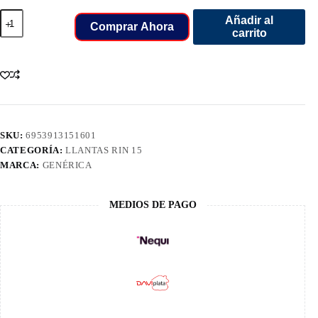
235/75/15
Añadir al
LLANT
Comprar Ahora
carrito
ECOVISION
6PR
VI-
286
AT
104/101
cantidad
SKU:
6953913151601
CATEGORÍA:
LLANTAS RIN 15
MARCA:
GENÉRICA
MEDIOS DE PAGO