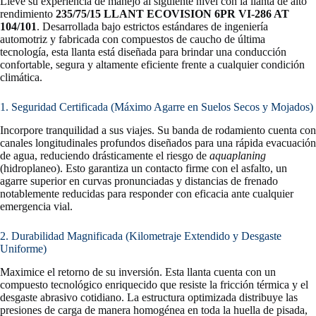
Lleve su experiencia de manejo al siguiente nivel con la llanta de alto
rendimiento
235/75/15 LLANT ECOVISION 6PR VI-286 AT
104/101
. Desarrollada bajo estrictos estándares de ingeniería
automotriz y fabricada con compuestos de caucho de última
tecnología, esta llanta está diseñada para brindar una conducción
confortable, segura y altamente eficiente frente a cualquier condición
climática.
1. Seguridad Certificada (Máximo Agarre en Suelos Secos y Mojados)
Incorpore tranquilidad a sus viajes. Su banda de rodamiento cuenta con
canales longitudinales profundos diseñados para una rápida evacuación
de agua, reduciendo drásticamente el riesgo de
aquaplaning
(hidroplaneo). Esto garantiza un contacto firme con el asfalto, un
agarre superior en curvas pronunciadas y distancias de frenado
notablemente reducidas para responder con eficacia ante cualquier
emergencia vial.
2. Durabilidad Magnificada (Kilometraje Extendido y Desgaste
Uniforme)
Maximice el retorno de su inversión. Esta llanta cuenta con un
compuesto tecnológico enriquecido que resiste la fricción térmica y el
desgaste abrasivo cotidiano. La estructura optimizada distribuye las
presiones de carga de manera homogénea en toda la huella de pisada,