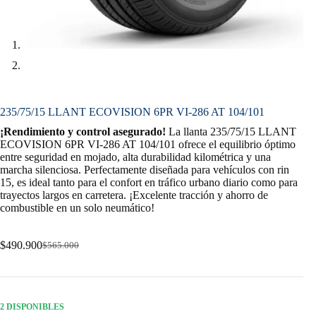
235/75/15 LLANT ECOVISION 6PR VI-286 AT 104/101
¡Rendimiento y control asegurado!
La llanta 235/75/15 LLANT
ECOVISION 6PR VI-286 AT 104/101 ofrece el equilibrio óptimo
entre seguridad en mojado, alta durabilidad kilométrica y una
marcha silenciosa. Perfectamente diseñada para vehículos con rin
15, es ideal tanto para el confort en tráfico urbano diario como para
trayectos largos en carretera. ¡Excelente tracción y ahorro de
combustible en un solo neumático!
$
490.900
$
565.000
Original
Current
price
price
was:
is:
$565.000.
$490.900.
2 DISPONIBLES