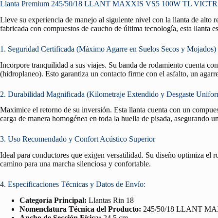
Llanta Premium 245/50/18 LLANT MAXXIS VS5 100W TL VICTRA — 
Lleve su experiencia de manejo al siguiente nivel con la llanta de alto
fabricada con compuestos de caucho de última tecnología, esta llanta es
1. Seguridad Certificada (Máximo Agarre en Suelos Secos y Mojados)
Incorpore tranquilidad a sus viajes. Su banda de rodamiento cuenta co
(hidroplaneo). Esto garantiza un contacto firme con el asfalto, un agar
2. Durabilidad Magnificada (Kilometraje Extendido y Desgaste Unifo
Maximice el retorno de su inversión. Esta llanta cuenta con un compuest
carga de manera homogénea en toda la huella de pisada, asegurando un 
3. Uso Recomendado y Confort Acústico Superior
Ideal para conductores que exigen versatilidad. Su diseño optimiza el 
camino para una marcha silenciosa y confortable.
4. Especificaciones Técnicas y Datos de Envío:
Categoría Principal:
Llantas Rin 18
Nomenclatura Técnica del Producto:
245/50/18 LLANT MA
Ancho de Sección Física:
24.5 cm