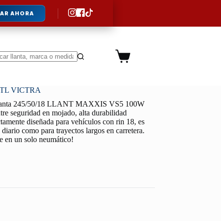
AR AHORA
Carro
de
ltados
compra
 TL VICTRA
lanta 245/50/18 LLANT MAXXIS VS5 100W
re seguridad en mojado, alta durabilidad
ctamente diseñada para vehículos con rin 18, es
o diario como para trayectos largos en carretera.
le en un solo neumático!