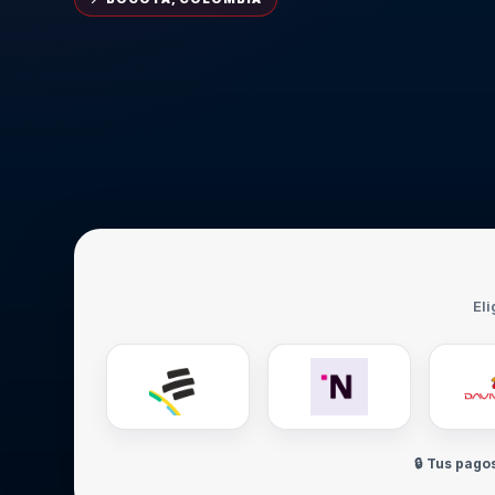
Eli
🔒 Tus pago