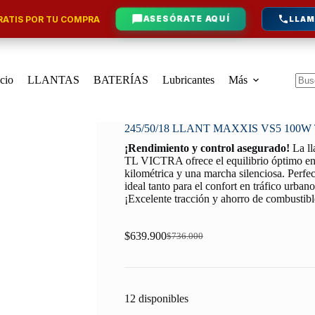
ATIS POR TU COMPRA
ASESÓRATE AQUÍ
LLAM
icio
LLANTAS
BATERÍAS
Lubricantes
Más
Sin
resu
245/50/18 LLANT MAXXIS VS5 100W
¡Rendimiento y control asegurado!
La l
TL VICTRA ofrece el equilibrio óptimo ent
kilométrica y una marcha silenciosa. Perfe
ideal tanto para el confort en tráfico urban
¡Excelente tracción y ahorro de combustib
$
639.900
$
736.000
Original
Current
price
price
was:
is:
$736.000.
$639.900.
12 disponibles