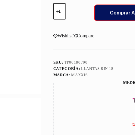
245/50/18
LLANT
Comprar A
MAXXIS
VS5
100W
TL
Wishlist
Compare
VICTRA
cantidad
SKU:
TP00180700
CATEGORÍA:
LLANTAS RIN 18
MARCA:
MAXXIS
MEDI