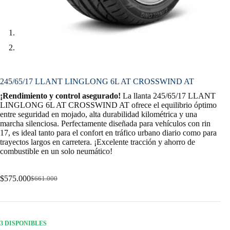
245/65/17 LLANT LINGLONG 6L AT CROSSWIND AT
¡Rendimiento y control asegurado!
La llanta 245/65/17 LLANT
LINGLONG 6L AT CROSSWIND AT ofrece el equilibrio óptimo
entre seguridad en mojado, alta durabilidad kilométrica y una
marcha silenciosa. Perfectamente diseñada para vehículos con rin
17, es ideal tanto para el confort en tráfico urbano diario como para
trayectos largos en carretera. ¡Excelente tracción y ahorro de
combustible en un solo neumático!
$
575.000
$
661.000
Original
Current
price
price
was:
is:
$661.000.
$575.000.
3 DISPONIBLES