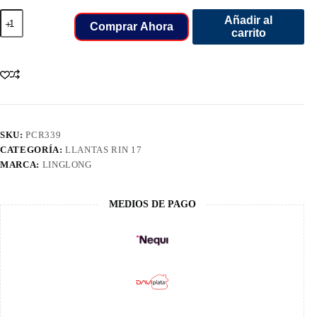
245/65/17
Añadir al
LLANT
Comprar Ahora
carrito
LINGLONG
6L
AT
CROSSWIND
AT
cantidad
SKU:
PCR339
CATEGORÍA:
LLANTAS RIN 17
MARCA:
LINGLONG
MEDIOS DE PAGO