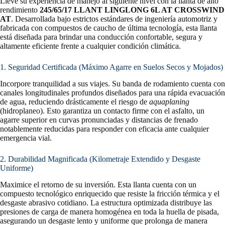
Lleve su experiencia de manejo al siguiente nivel con la llanta de alto
rendimiento
245/65/17 LLANT LINGLONG 6L AT CROSSWIND
AT
. Desarrollada bajo estrictos estándares de ingeniería automotriz y
fabricada con compuestos de caucho de última tecnología, esta llanta
está diseñada para brindar una conducción confortable, segura y
altamente eficiente frente a cualquier condición climática.
1. Seguridad Certificada (Máximo Agarre en Suelos Secos y Mojados)
Incorpore tranquilidad a sus viajes. Su banda de rodamiento cuenta con
canales longitudinales profundos diseñados para una rápida evacuación
de agua, reduciendo drásticamente el riesgo de
aquaplaning
(hidroplaneo). Esto garantiza un contacto firme con el asfalto, un
agarre superior en curvas pronunciadas y distancias de frenado
notablemente reducidas para responder con eficacia ante cualquier
emergencia vial.
2. Durabilidad Magnificada (Kilometraje Extendido y Desgaste
Uniforme)
Maximice el retorno de su inversión. Esta llanta cuenta con un
compuesto tecnológico enriquecido que resiste la fricción térmica y el
desgaste abrasivo cotidiano. La estructura optimizada distribuye las
presiones de carga de manera homogénea en toda la huella de pisada,
asegurando un desgaste lento y uniforme que prolonga de manera