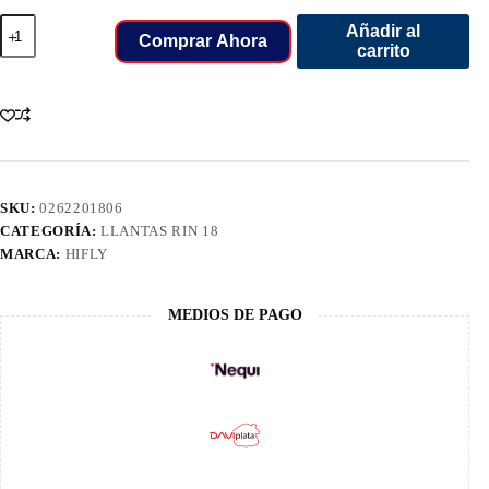
255/55/18
Añadir al
LLANT
Comprar Ahora
carrito
HIFLY
HP801
cantidad
SKU:
0262201806
CATEGORÍA:
LLANTAS RIN 18
MARCA:
HIFLY
MEDIOS DE PAGO