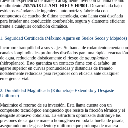
Lleve su experiencia de manejo al siguiente nivel con la llanta de alto
rendimiento
255/55/18 LLANT HIFLY HP801
. Desarrollada bajo
estrictos estándares de ingeniería automotriz y fabricada con
compuestos de caucho de última tecnología, esta llanta está diseñada
para brindar una conducción confortable, segura y altamente eficiente
frente a cualquier condición climática.
1. Seguridad Certificada (Máximo Agarre en Suelos Secos y Mojados)
Incorpore tranquilidad a sus viajes. Su banda de rodamiento cuenta con
canales longitudinales profundos diseñados para una rápida evacuación
de agua, reduciendo drásticamente el riesgo de
aquaplaning
(hidroplaneo). Esto garantiza un contacto firme con el asfalto, un
agarre superior en curvas pronunciadas y distancias de frenado
notablemente reducidas para responder con eficacia ante cualquier
emergencia vial.
2. Durabilidad Magnificada (Kilometraje Extendido y Desgaste
Uniforme)
Maximice el retorno de su inversión. Esta llanta cuenta con un
compuesto tecnológico enriquecido que resiste la fricción térmica y el
desgaste abrasivo cotidiano. La estructura optimizada distribuye las
presiones de carga de manera homogénea en toda la huella de pisada,
asegurando un desgaste lento y uniforme que prolonga de manera