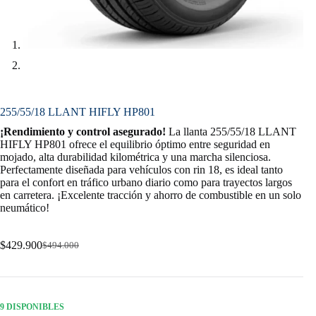
255/55/18 LLANT HIFLY HP801
¡Rendimiento y control asegurado!
La llanta 255/55/18 LLANT
HIFLY HP801 ofrece el equilibrio óptimo entre seguridad en
mojado, alta durabilidad kilométrica y una marcha silenciosa.
Perfectamente diseñada para vehículos con rin 18, es ideal tanto
para el confort en tráfico urbano diario como para trayectos largos
en carretera. ¡Excelente tracción y ahorro de combustible en un solo
neumático!
$
429.900
$
494.000
Original
Current
price
price
was:
is:
$494.000.
$429.900.
9 DISPONIBLES