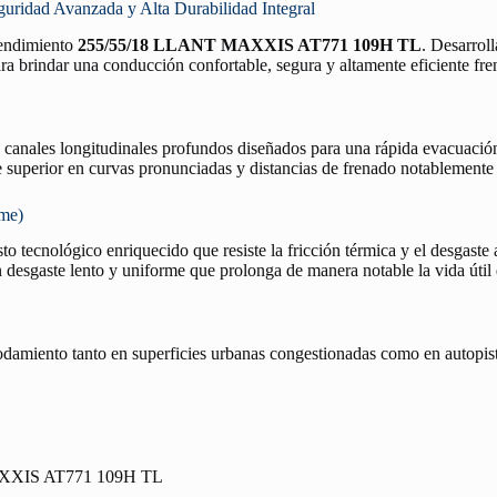
ad Avanzada y Alta Durabilidad Integral
 rendimiento
255/55/18 LLANT MAXXIS AT771 109H TL
. Desarroll
ra brindar una conducción confortable, segura y altamente eficiente fren
n canales longitudinales profundos diseñados para una rápida evacuació
re superior en curvas pronunciadas y distancias de frenado notablemente
rme)
o tecnológico enriquecido que resiste la fricción térmica y el desgaste 
desgaste lento y uniforme que prolonga de manera notable la vida útil
rodamiento tanto en superficies urbanas congestionadas como en autopist
XXIS AT771 109H TL