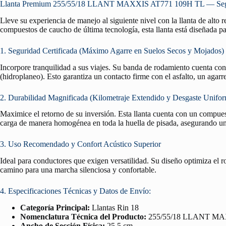
Llanta Premium 255/55/18 LLANT MAXXIS AT771 109H TL — Segurid
Lleve su experiencia de manejo al siguiente nivel con la llanta de alto
compuestos de caucho de última tecnología, esta llanta está diseñada pa
1. Seguridad Certificada (Máximo Agarre en Suelos Secos y Mojados)
Incorpore tranquilidad a sus viajes. Su banda de rodamiento cuenta co
(hidroplaneo). Esto garantiza un contacto firme con el asfalto, un agar
2. Durabilidad Magnificada (Kilometraje Extendido y Desgaste Unifo
Maximice el retorno de su inversión. Esta llanta cuenta con un compuest
carga de manera homogénea en toda la huella de pisada, asegurando un 
3. Uso Recomendado y Confort Acústico Superior
Ideal para conductores que exigen versatilidad. Su diseño optimiza el 
camino para una marcha silenciosa y confortable.
4. Especificaciones Técnicas y Datos de Envío:
Categoría Principal:
Llantas Rin 18
Nomenclatura Técnica del Producto:
255/55/18 LLANT MA
Ancho de Sección Física:
25.5 cm