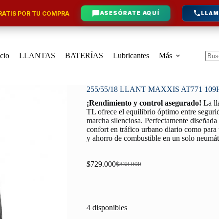
ATIS POR TU COMPRA
ASESÓRATE AQUÍ
LLAM
icio
LLANTAS
BATERÍAS
Lubricantes
Más
Sin
resu
255/55/18 LLANT MAXXIS AT771 109
¡Rendimiento y control asegurado!
La l
TL ofrece el equilibrio óptimo entre seguri
marcha silenciosa. Perfectamente diseñada p
confort en tráfico urbano diario como para 
y ahorro de combustible en un solo neumát
$
729.000
$
838.000
Original
Current
price
price
was:
is:
$838.000.
$729.000.
4 disponibles