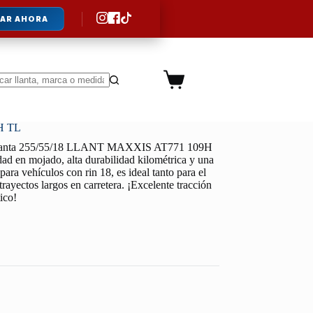
AR AHORA
Carro
de
ltados
compra
H TL
lanta 255/55/18 LLANT MAXXIS AT771 109H
dad en mojado, alta durabilidad kilométrica y una
ara vehículos con rin 18, es ideal tanto para el
trayectos largos en carretera. ¡Excelente tracción
ico!