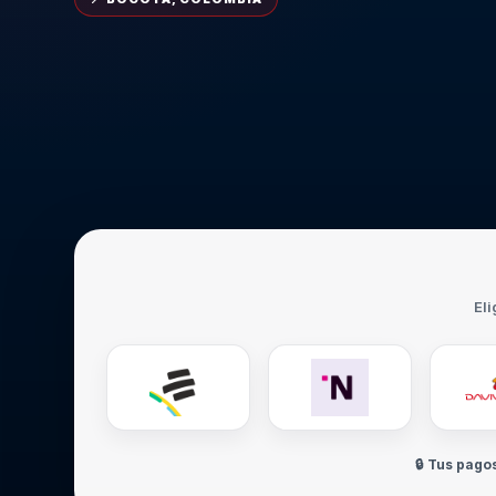
Eli
🔒 Tus pago