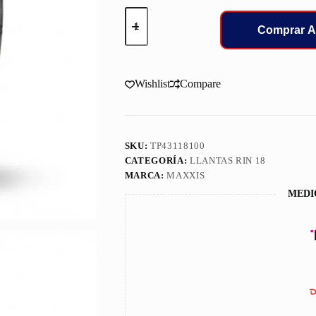
255/55/18
LLANT
Comprar A
MAXXIS
AT771
109H
TL
Wishlist
Compare
cantidad
SKU:
TP43118100
CATEGORÍA:
LLANTAS RIN 18
MARCA:
MAXXIS
MEDI