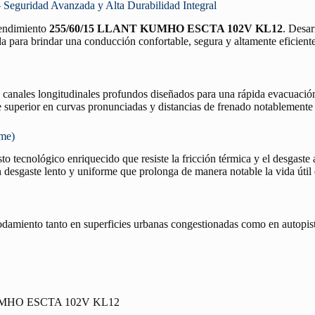
ridad Avanzada y Alta Durabilidad Integral
 rendimiento
255/60/15 LLANT KUMHO ESCTA 102V KL12
. Desar
a para brindar una conducción confortable, segura y altamente eficiente
n canales longitudinales profundos diseñados para una rápida evacuació
re superior en curvas pronunciadas y distancias de frenado notablemente
rme)
o tecnológico enriquecido que resiste la fricción térmica y el desgaste 
desgaste lento y uniforme que prolonga de manera notable la vida útil
rodamiento tanto en superficies urbanas congestionadas como en autopist
UMHO ESCTA 102V KL12