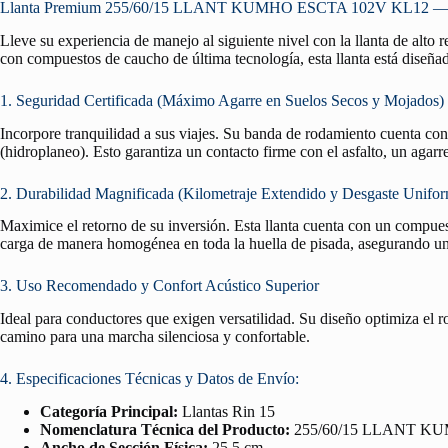
Llanta Premium 255/60/15 LLANT KUMHO ESCTA 102V KL12 — Segu
Lleve su experiencia de manejo al siguiente nivel con la llanta de alto
con compuestos de caucho de última tecnología, esta llanta está diseñad
1. Seguridad Certificada (Máximo Agarre en Suelos Secos y Mojados)
Incorpore tranquilidad a sus viajes. Su banda de rodamiento cuenta co
(hidroplaneo). Esto garantiza un contacto firme con el asfalto, un agar
2. Durabilidad Magnificada (Kilometraje Extendido y Desgaste Unifo
Maximice el retorno de su inversión. Esta llanta cuenta con un compuest
carga de manera homogénea en toda la huella de pisada, asegurando un 
3. Uso Recomendado y Confort Acústico Superior
Ideal para conductores que exigen versatilidad. Su diseño optimiza el 
camino para una marcha silenciosa y confortable.
4. Especificaciones Técnicas y Datos de Envío:
Categoría Principal:
Llantas Rin 15
Nomenclatura Técnica del Producto:
255/60/15 LLANT K
Ancho de Sección Física:
25.5 cm