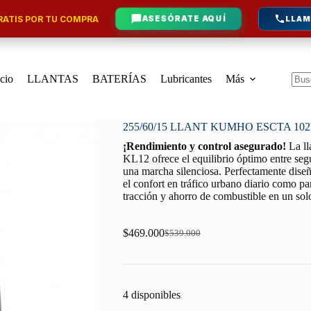
ATIS POR TU COMPRA
ASESÓRATE AQUÍ
LLAM
icio
LLANTAS
BATERÍAS
Lubricantes
Más
Sin
resu
255/60/15 LLANT KUMHO ESCTA 10
¡Rendimiento y control asegurado!
La l
KL12 ofrece el equilibrio óptimo entre seg
una marcha silenciosa. Perfectamente diseña
el confort en tráfico urbano diario como par
tracción y ahorro de combustible en un so
$
469.000
$
539.000
Original
Current
price
price
was:
is:
$539.000.
$469.000.
4 disponibles