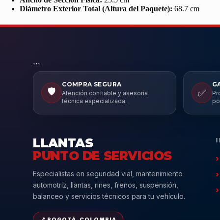
Diámetro Exterior Total (Altura del Paquete):
68.7 cm
```
COMPRA SEGURA
G
🛡️
✅
Atención confiable y asesoría
Pr
técnica especializada.
po
LLANTAS
PUNTO DE SERVICIOS
Especialistas en seguridad vial, mantenimiento
automotriz, llantas, rines, frenos, suspensión,
balanceo y servicios técnicos para tu vehículo.
📍 BOGOTÁ, COLOMBIA