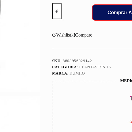
255/60/15
LLANT
Comprar A
KUMHO
ESCTA
102V
KL12
Wishlist
Compare
cantidad
SKU:
8808956029142
CATEGORÍA:
LLANTAS RIN 15
MARCA:
KUMHO
MEDI