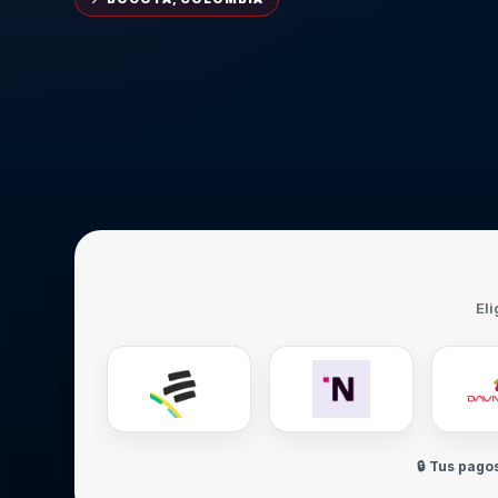
Eli
🔒 Tus pago