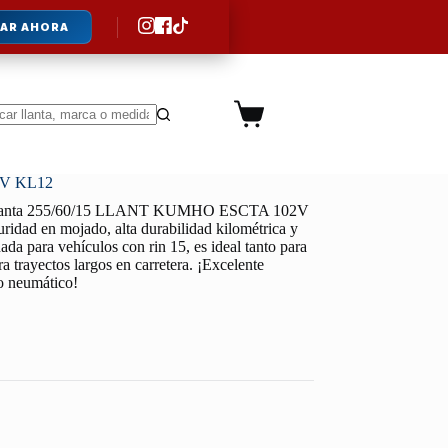
AR AHORA
Carro
de
ltados
compra
2V KL12
lanta 255/60/15 LLANT KUMHO ESCTA 102V
uridad en mojado, alta durabilidad kilométrica y
da para vehículos con rin 15, es ideal tanto para
a trayectos largos en carretera. ¡Excelente
lo neumático!