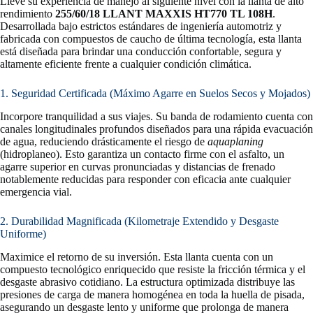
Lleve su experiencia de manejo al siguiente nivel con la llanta de alto
rendimiento
255/60/18 LLANT MAXXIS HT770 TL 108H
.
Desarrollada bajo estrictos estándares de ingeniería automotriz y
fabricada con compuestos de caucho de última tecnología, esta llanta
está diseñada para brindar una conducción confortable, segura y
altamente eficiente frente a cualquier condición climática.
1. Seguridad Certificada (Máximo Agarre en Suelos Secos y Mojados)
Incorpore tranquilidad a sus viajes. Su banda de rodamiento cuenta con
canales longitudinales profundos diseñados para una rápida evacuación
de agua, reduciendo drásticamente el riesgo de
aquaplaning
(hidroplaneo). Esto garantiza un contacto firme con el asfalto, un
agarre superior en curvas pronunciadas y distancias de frenado
notablemente reducidas para responder con eficacia ante cualquier
emergencia vial.
2. Durabilidad Magnificada (Kilometraje Extendido y Desgaste
Uniforme)
Maximice el retorno de su inversión. Esta llanta cuenta con un
compuesto tecnológico enriquecido que resiste la fricción térmica y el
desgaste abrasivo cotidiano. La estructura optimizada distribuye las
presiones de carga de manera homogénea en toda la huella de pisada,
asegurando un desgaste lento y uniforme que prolonga de manera