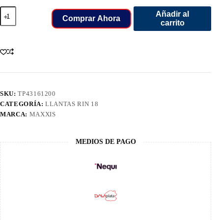
255/60/18
Añadir al
LLANT
Comprar Ahora
carrito
MAXXIS
HT770
TL
108H
cantidad
SKU:
TP43161200
CATEGORÍA:
LLANTAS RIN 18
MARCA:
MAXXIS
MEDIOS DE PAGO