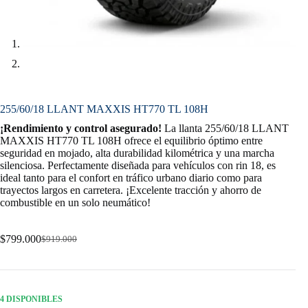
255/60/18 LLANT MAXXIS HT770 TL 108H
¡Rendimiento y control asegurado!
La llanta 255/60/18 LLANT
MAXXIS HT770 TL 108H ofrece el equilibrio óptimo entre
seguridad en mojado, alta durabilidad kilométrica y una marcha
silenciosa. Perfectamente diseñada para vehículos con rin 18, es
ideal tanto para el confort en tráfico urbano diario como para
trayectos largos en carretera. ¡Excelente tracción y ahorro de
combustible en un solo neumático!
$
799.000
$
919.000
Original
Current
price
price
was:
is:
$919.000.
$799.000.
4 DISPONIBLES