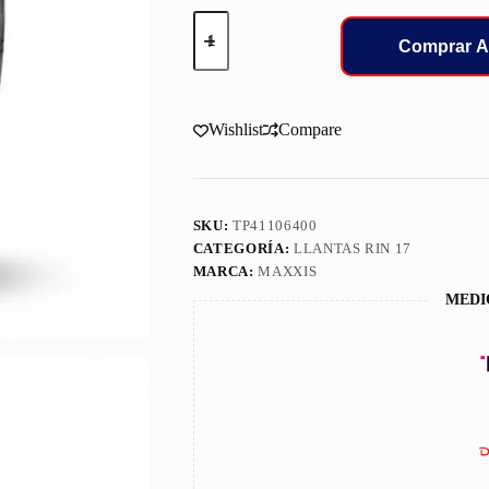
265/65/17
LLANT
Comprar A
MAXXIS
AT771
112T
TL
Wishlist
Compare
cantidad
SKU:
TP41106400
CATEGORÍA:
LLANTAS RIN 17
MARCA:
MAXXIS
MEDI