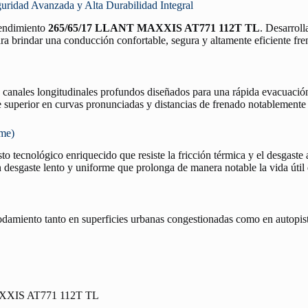
ad Avanzada y Alta Durabilidad Integral
 rendimiento
265/65/17 LLANT MAXXIS AT771 112T TL
. Desarroll
ra brindar una conducción confortable, segura y altamente eficiente fren
n canales longitudinales profundos diseñados para una rápida evacuació
re superior en curvas pronunciadas y distancias de frenado notablemente
rme)
o tecnológico enriquecido que resiste la fricción térmica y el desgaste 
desgaste lento y uniforme que prolonga de manera notable la vida útil
rodamiento tanto en superficies urbanas congestionadas como en autopist
XXIS AT771 112T TL