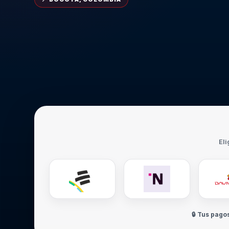
Eli
🔒 Tus pago