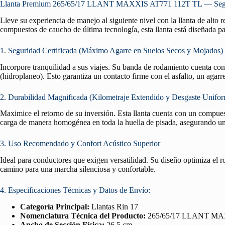
Llanta Premium 265/65/17 LLANT MAXXIS AT771 112T TL — Segurid
Lleve su experiencia de manejo al siguiente nivel con la llanta de alto
compuestos de caucho de última tecnología, esta llanta está diseñada pa
1. Seguridad Certificada (Máximo Agarre en Suelos Secos y Mojados)
Incorpore tranquilidad a sus viajes. Su banda de rodamiento cuenta co
(hidroplaneo). Esto garantiza un contacto firme con el asfalto, un agar
2. Durabilidad Magnificada (Kilometraje Extendido y Desgaste Unifo
Maximice el retorno de su inversión. Esta llanta cuenta con un compuest
carga de manera homogénea en toda la huella de pisada, asegurando un 
3. Uso Recomendado y Confort Acústico Superior
Ideal para conductores que exigen versatilidad. Su diseño optimiza el 
camino para una marcha silenciosa y confortable.
4. Especificaciones Técnicas y Datos de Envío:
Categoría Principal:
Llantas Rin 17
Nomenclatura Técnica del Producto:
265/65/17 LLANT MA
Ancho de Sección Física:
26.5 cm