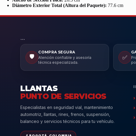
Diámetro Exterior Total (Altura del Paquete):
77.6 cm
```
COMPRA SEGURA
G
🛡️
✅
Atención confiable y asesoría
Pr
técnica especializada.
po
LLANTAS
PUNTO DE SERVICIOS
Especialistas en seguridad vial, mantenimiento
automotriz, llantas, rines, frenos, suspensión,
balanceo y servicios técnicos para tu vehículo.
📍 BOGOTÁ, COLOMBIA