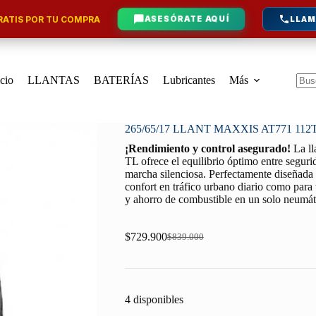
ATIS POR TU COMPRA
ASESÓRATE AQUÍ
LLAM
icio
LLANTAS
BATERÍAS
Lubricantes
Más
Sin
resu
265/65/17 LLANT MAXXIS AT771 112
¡Rendimiento y control asegurado!
La l
TL ofrece el equilibrio óptimo entre seguri
marcha silenciosa. Perfectamente diseñada p
confort en tráfico urbano diario como para 
y ahorro de combustible en un solo neumát
$
729.900
$
839.000
Original
Current
price
price
was:
is:
$839.000.
$729.900.
4 disponibles