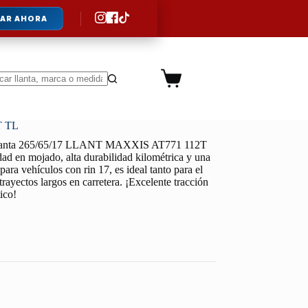
AR AHORA
Carro
de
ltados
compra
T TL
lanta 265/65/17 LLANT MAXXIS AT771 112T
dad en mojado, alta durabilidad kilométrica y una
ara vehículos con rin 17, es ideal tanto para el
trayectos largos en carretera. ¡Excelente tracción
ico!