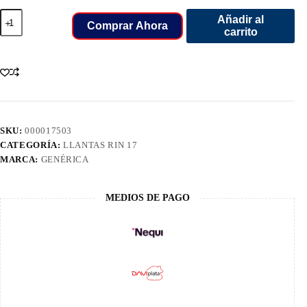
265/65/17
Añadir al
LLANT
Comprar Ahora
carrito
ZETA
112H
IMPERIO
cantidad
SKU:
000017503
CATEGORÍA:
LLANTAS RIN 17
MARCA:
GENÉRICA
MEDIOS DE PAGO