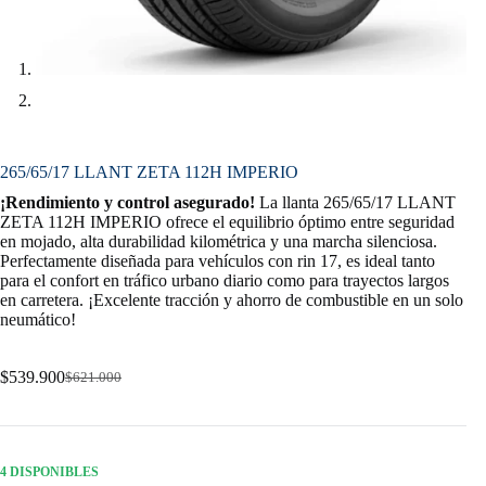
265/65/17 LLANT ZETA 112H IMPERIO
¡Rendimiento y control asegurado!
La llanta 265/65/17 LLANT
ZETA 112H IMPERIO ofrece el equilibrio óptimo entre seguridad
en mojado, alta durabilidad kilométrica y una marcha silenciosa.
Perfectamente diseñada para vehículos con rin 17, es ideal tanto
para el confort en tráfico urbano diario como para trayectos largos
en carretera. ¡Excelente tracción y ahorro de combustible en un solo
neumático!
$
539.900
$
621.000
Original
Current
price
price
was:
is:
$621.000.
$539.900.
4 DISPONIBLES