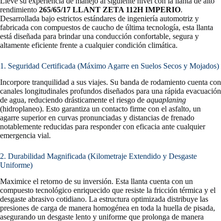
Lleve su experiencia de manejo al siguiente nivel con la llanta de alto
rendimiento
265/65/17 LLANT ZETA 112H IMPERIO
.
Desarrollada bajo estrictos estándares de ingeniería automotriz y
fabricada con compuestos de caucho de última tecnología, esta llanta
está diseñada para brindar una conducción confortable, segura y
altamente eficiente frente a cualquier condición climática.
1. Seguridad Certificada (Máximo Agarre en Suelos Secos y Mojados)
Incorpore tranquilidad a sus viajes. Su banda de rodamiento cuenta con
canales longitudinales profundos diseñados para una rápida evacuación
de agua, reduciendo drásticamente el riesgo de
aquaplaning
(hidroplaneo). Esto garantiza un contacto firme con el asfalto, un
agarre superior en curvas pronunciadas y distancias de frenado
notablemente reducidas para responder con eficacia ante cualquier
emergencia vial.
2. Durabilidad Magnificada (Kilometraje Extendido y Desgaste
Uniforme)
Maximice el retorno de su inversión. Esta llanta cuenta con un
compuesto tecnológico enriquecido que resiste la fricción térmica y el
desgaste abrasivo cotidiano. La estructura optimizada distribuye las
presiones de carga de manera homogénea en toda la huella de pisada,
asegurando un desgaste lento y uniforme que prolonga de manera