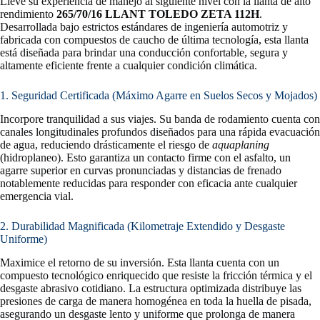
Lleve su experiencia de manejo al siguiente nivel con la llanta de alto
rendimiento
265/70/16 LLANT TOLEDO ZETA 112H
.
Desarrollada bajo estrictos estándares de ingeniería automotriz y
fabricada con compuestos de caucho de última tecnología, esta llanta
está diseñada para brindar una conducción confortable, segura y
altamente eficiente frente a cualquier condición climática.
1. Seguridad Certificada (Máximo Agarre en Suelos Secos y Mojados)
Incorpore tranquilidad a sus viajes. Su banda de rodamiento cuenta con
canales longitudinales profundos diseñados para una rápida evacuación
de agua, reduciendo drásticamente el riesgo de
aquaplaning
(hidroplaneo). Esto garantiza un contacto firme con el asfalto, un
agarre superior en curvas pronunciadas y distancias de frenado
notablemente reducidas para responder con eficacia ante cualquier
emergencia vial.
2. Durabilidad Magnificada (Kilometraje Extendido y Desgaste
Uniforme)
Maximice el retorno de su inversión. Esta llanta cuenta con un
compuesto tecnológico enriquecido que resiste la fricción térmica y el
desgaste abrasivo cotidiano. La estructura optimizada distribuye las
presiones de carga de manera homogénea en toda la huella de pisada,
asegurando un desgaste lento y uniforme que prolonga de manera