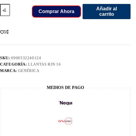
265/70/16
Añadir al
LLANT
Comprar Ahora
carrito
TOLEDO
ZETA
112H
cantidad
SKU:
6900532240124
CATEGORÍA:
LLANTAS RIN 16
MARCA:
GENÉRICA
MEDIOS DE PAGO