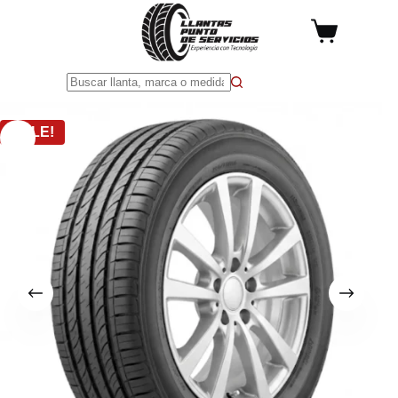
Saltar
al
Carro
contenido
de
compra
Sin
resultados
SALE!