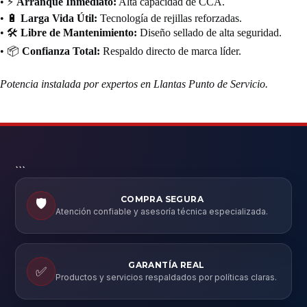
• ⚡
Arranque Inmediato:
Alta capacidad de CCA.
• 🔋
Larga Vida Útil:
Tecnología de rejillas reforzadas.
• 🛠️
Libre de Mantenimiento:
Diseño sellado de alta seguridad.
• 📦
Confianza Total:
Respaldo directo de marca líder.
Potencia instalada por expertos en Llantas Punto de Servicio.
```
COMPRA SEGURA
🛡️
Atención confiable y asesoría técnica especializada.
GARANTÍA REAL
✅
Productos y servicios respaldados por políticas claras.