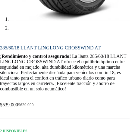
285/60/18 LLANT LINGLONG CROSSWIND AT
¡Rendimiento y control asegurado!
La llanta 285/60/18 LLANT
LINGLONG CROSSWIND AT ofrece el equilibrio óptimo entre
seguridad en mojado, alta durabilidad kilométrica y una marcha
silenciosa. Perfectamente diseñada para vehículos con rin 18, es
ideal tanto para el confort en tráfico urbano diario como para
trayectos largos en carretera. ¡Excelente tracción y ahorro de
combustible en un solo neumático!
$
539.000
$
620.000
Original
Current
price
price
was:
is:
$620.000.
$539.000.
2 DISPONIBLES