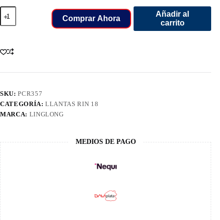
285/60/18
Añadir al
LLANT
Comprar Ahora
carrito
LINGLONG
CROSSWIND
AT
cantidad
SKU:
PCR357
CATEGORÍA:
LLANTAS RIN 18
MARCA:
LINGLONG
MEDIOS DE PAGO