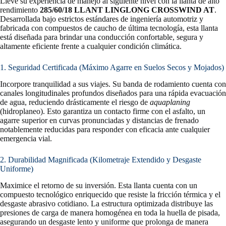
Lleve su experiencia de manejo al siguiente nivel con la llanta de alto
rendimiento
285/60/18 LLANT LINGLONG CROSSWIND AT
.
Desarrollada bajo estrictos estándares de ingeniería automotriz y
fabricada con compuestos de caucho de última tecnología, esta llanta
está diseñada para brindar una conducción confortable, segura y
altamente eficiente frente a cualquier condición climática.
1. Seguridad Certificada (Máximo Agarre en Suelos Secos y Mojados)
Incorpore tranquilidad a sus viajes. Su banda de rodamiento cuenta con
canales longitudinales profundos diseñados para una rápida evacuación
de agua, reduciendo drásticamente el riesgo de
aquaplaning
(hidroplaneo). Esto garantiza un contacto firme con el asfalto, un
agarre superior en curvas pronunciadas y distancias de frenado
notablemente reducidas para responder con eficacia ante cualquier
emergencia vial.
2. Durabilidad Magnificada (Kilometraje Extendido y Desgaste
Uniforme)
Maximice el retorno de su inversión. Esta llanta cuenta con un
compuesto tecnológico enriquecido que resiste la fricción térmica y el
desgaste abrasivo cotidiano. La estructura optimizada distribuye las
presiones de carga de manera homogénea en toda la huella de pisada,
asegurando un desgaste lento y uniforme que prolonga de manera