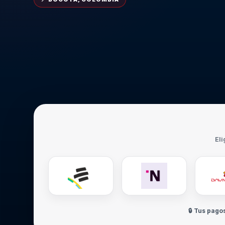
Eli
🔒 Tus pago