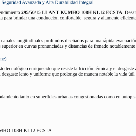
ridad Avanzada y Alta Durabilidad Integral
 rendimiento
295/50/15 LLANT KUMHO 108H KL12 ECSTA
. Desar
a para brindar una conducción confortable, segura y altamente eficiente
n canales longitudinales profundos diseñados para una rápida evacuació
re superior en curvas pronunciadas y distancias de frenado notablemente
rme)
o tecnológico enriquecido que resiste la fricción térmica y el desgaste 
desgaste lento y uniforme que prolonga de manera notable la vida útil
rodamiento tanto en superficies urbanas congestionadas como en autopist
UMHO 108H KL12 ECSTA