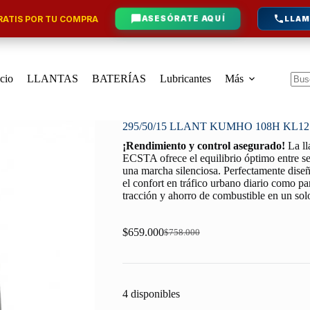
ATIS POR TU COMPRA
ASESÓRATE AQUÍ
LLAM
icio
LLANTAS
BATERÍAS
Lubricantes
Más
Sin
resu
295/50/15 LLANT KUMHO 108H KL1
¡Rendimiento y control asegurado!
La l
ECSTA ofrece el equilibrio óptimo entre se
una marcha silenciosa. Perfectamente diseña
el confort en tráfico urbano diario como par
tracción y ahorro de combustible en un so
$
659.000
$
758.000
Original
Current
price
price
was:
is:
$758.000.
$659.000.
4 disponibles