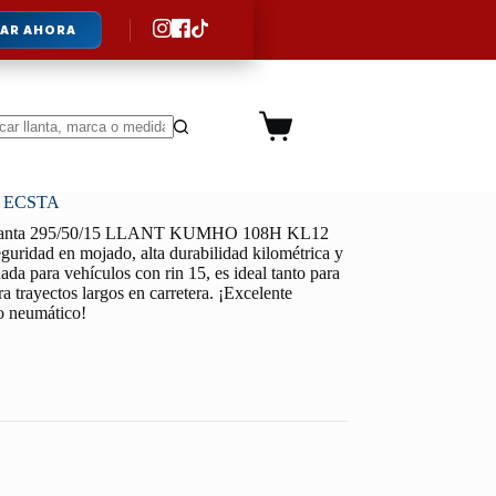
AR AHORA
Carro
de
ltados
compra
2 ECSTA
lanta 295/50/15 LLANT KUMHO 108H KL12
guridad en mojado, alta durabilidad kilométrica y
da para vehículos con rin 15, es ideal tanto para
a trayectos largos en carretera. ¡Excelente
lo neumático!