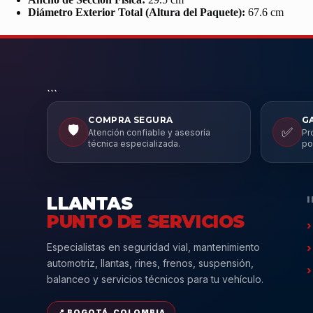
Diámetro Exterior Total (Altura del Paquete):
67.6 cm
```
COMPRA SEGURA
G
🛡️
✅
Atención confiable y asesoría
Pr
técnica especializada.
po
LLANTAS
PUNTO DE SERVICIOS
Especialistas en seguridad vial, mantenimiento
automotriz, llantas, rines, frenos, suspensión,
balanceo y servicios técnicos para tu vehículo.
📍 BOGOTÁ, COLOMBIA