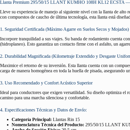
Llanta Premium 295/50/15 LLANT KUMHO 108H KL12 ECSTA — Segu
Lleve su experiencia de manejo al siguiente nivel con la llanta de alto
con compuestos de caucho de última tecnología, esta llanta está diseñad
1. Seguridad Certificada (Máximo Agarre en Suelos Secos y Mojados)
Incorpore tranquilidad a sus viajes. Su banda de rodamiento cuenta co
(hidroplaneo). Esto garantiza un contacto firme con el asfalto, un agar
2. Durabilidad Magnificada (Kilometraje Extendido y Desgaste Unifo
Maximice el retorno de su inversión. Esta llanta cuenta con un compuest
carga de manera homogénea en toda la huella de pisada, asegurando un 
3. Uso Recomendado y Confort Acústico Superior
Ideal para conductores que exigen versatilidad. Su diseño optimiza el 
camino para una marcha silenciosa y confortable.
4. Especificaciones Técnicas y Datos de Envío:
Categoría Principal:
Llantas Rin 15
Nomenclatura Técnica del Producto:
295/50/15 LLANT K
Ancho de Sección Física:
29.5 cm