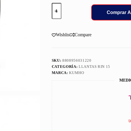
295/50/15
LLANT
Comprar A
KUMHO
108H
KL12
ECSTA
Wishlist
Compare
cantidad
SKU:
8808956031220
CATEGORÍA:
LLANTAS RIN 15
MARCA:
KUMHO
MEDI