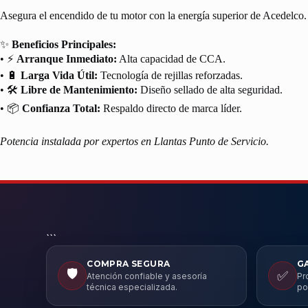
Asegura el encendido de tu motor con la energía superior de Acedelco. 
✨
Beneficios Principales:
• ⚡
Arranque Inmediato:
Alta capacidad de CCA.
• 🔋
Larga Vida Útil:
Tecnología de rejillas reforzadas.
• 🛠️
Libre de Mantenimiento:
Diseño sellado de alta seguridad.
• 📦
Confianza Total:
Respaldo directo de marca líder.
Potencia instalada por expertos en Llantas Punto de Servicio.
```
COMPRA SEGURA
G
🛡️
✅
Atención confiable y asesoría
Pr
técnica especializada.
po