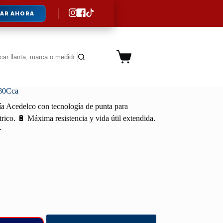
AR AHORA
Carro
de
ltados
compra
380Cca
a Acedelco con tecnología de punta para
rico. 🔋 Máxima resistencia y vida útil extendida.
.