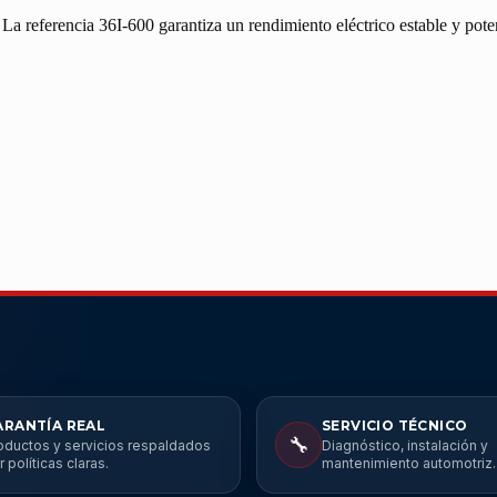
La referencia 36I-600 garantiza un rendimiento eléctrico estable y pote
ARANTÍA REAL
SERVICIO TÉCNICO
🔧
oductos y servicios respaldados
Diagnóstico, instalación y
r políticas claras.
mantenimiento automotriz.