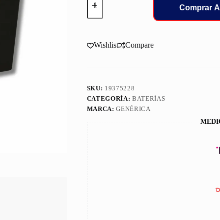
Acedelco
Comprar A
36I-
600
Red
Line
Wishlist
Compare
Smf
380Cca
cantidad
SKU:
19375228
CATEGORÍA:
BATERÍAS
MARCA:
GENÉRICA
MEDI