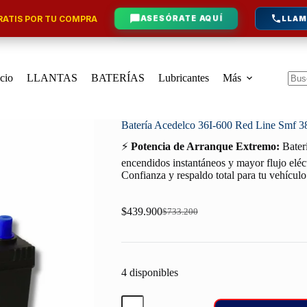
ATIS POR TU COMPRA
ASESÓRATE AQUÍ
LLAM
icio
LLANTAS
BATERÍAS
Lubricantes
Más
Sin
resu
Batería Acedelco 36I-600 Red Line Smf 
⚡
Potencia de Arranque Extremo:
Baterí
encendidos instantáneos y mayor flujo eléct
Confianza y respaldo total para tu vehículo
$
439.900
$
733.200
Original
Current
price
price
was:
is:
$733.200.
$439.900.
4 disponibles
Batería