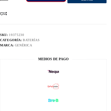
47R-
800
Red
Line
Smf
500Cca
cantidad
SKU:
19375230
CATEGORÍA:
BATERÍAS
MARCA:
GENÉRICA
MEDIOS DE PAGO