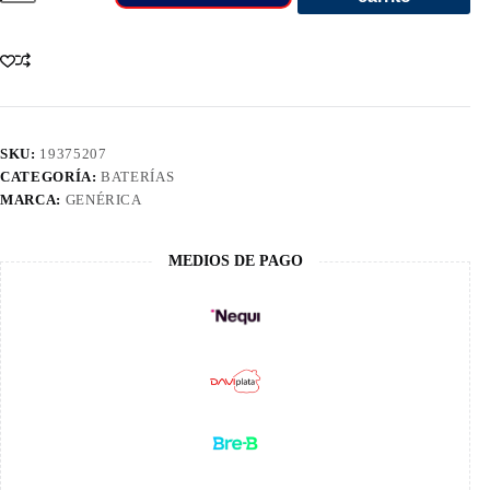
47R-
850
Smf
cantidad
SKU:
19375207
CATEGORÍA:
BATERÍAS
MARCA:
GENÉRICA
MEDIOS DE PAGO