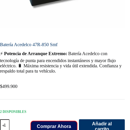
Batería Acedelco 47R-850 Smf
⚡
Potencia de Arranque Extremo:
Batería Acedelco con
tecnología de punta para encendidos instantáneos y mayor flujo
eléctrico. 🔋 Máxima resistencia y vida útil extendida. Confianza y
respaldo total para tu vehículo.
$
499.900
2 DISPONIBLES
Batería
Añadir al
Acedelco
Comprar Ahora
carrito