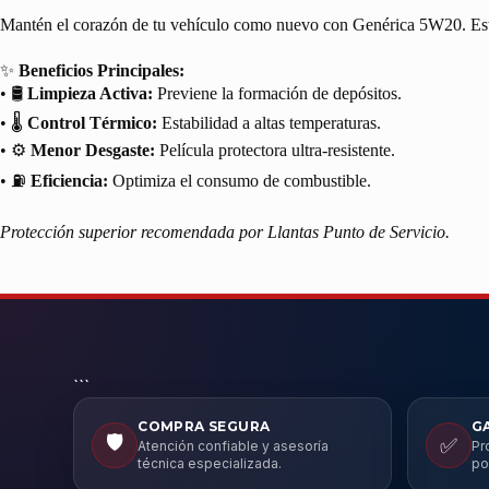
Mantén el corazón de tu vehículo como nuevo con Genérica 5W20. Este lu
✨
Beneficios Principales:
• 🛢️
Limpieza Activa:
Previene la formación de depósitos.
• 🌡️
Control Térmico:
Estabilidad a altas temperaturas.
• ⚙️
Menor Desgaste:
Película protectora ultra-resistente.
• ⛽
Eficiencia:
Optimiza el consumo de combustible.
Protección superior recomendada por Llantas Punto de Servicio.
```
COMPRA SEGURA
G
🛡️
✅
Atención confiable y asesoría
Pr
técnica especializada.
po