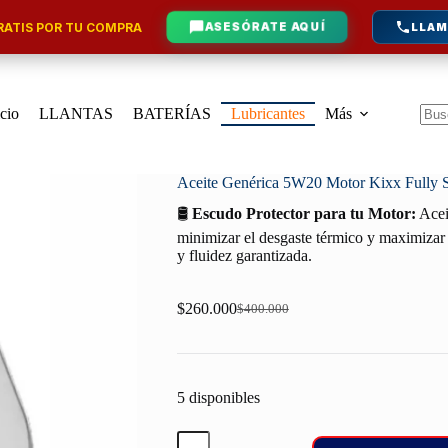
ATIS POR TU COMPRA
ASESÓRATE AQUÍ
LLAM
icio
LLANTAS
BATERÍAS
Lubricantes
Más
Sin
resu
Aceite Genérica 5W20 Motor Kixx Fully 
🛢️
Escudo Protector para tu Motor:
Acei
minimizar el desgaste térmico y maximizar 
y fluidez garantizada.
$
260.000
$
400.000
Original
Current
price
price
was:
is:
$400.000.
$260.000.
5 disponibles
Aceite