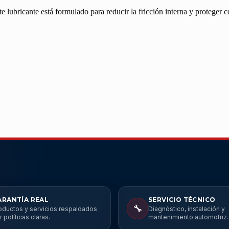
bricante está formulado para reducir la fricción interna y proteger co
ARANTÍA REAL
SERVICIO TÉCNICO
🔧
oductos y servicios respaldados
Diagnóstico, instalación y
r políticas claras.
mantenimiento automotriz.