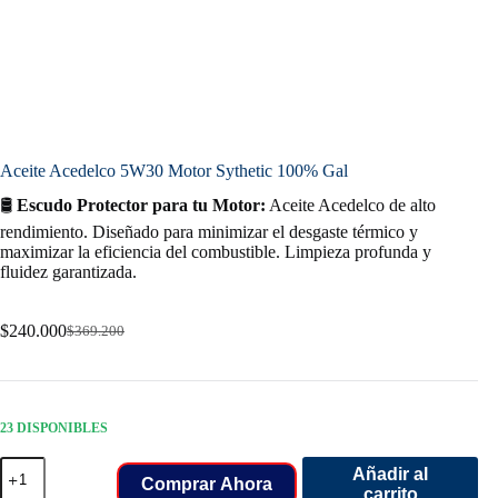
Aceite Acedelco 5W30 Motor Sythetic 100% Gal
🛢️
Escudo Protector para tu Motor:
Aceite Acedelco de alto
rendimiento. Diseñado para minimizar el desgaste térmico y
maximizar la eficiencia del combustible. Limpieza profunda y
fluidez garantizada.
$
240.000
$
369.200
Original
Current
price
price
was:
is:
$369.200.
$240.000.
23 DISPONIBLES
Aceite
Añadir al
Acedelco
Comprar Ahora
carrito