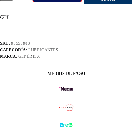
5W30
Motor
Sythetic
100%
Gal
cantidad
SKU:
98553988
CATEGORÍA:
LUBRICANTES
MARCA:
GENÉRICA
MEDIOS DE PAGO