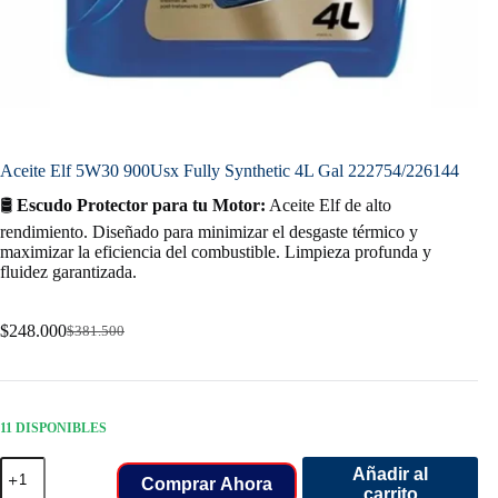
Aceite Elf 5W30 900Usx Fully Synthetic 4L Gal 222754/226144
🛢️
Escudo Protector para tu Motor:
Aceite Elf de alto
rendimiento. Diseñado para minimizar el desgaste térmico y
maximizar la eficiencia del combustible. Limpieza profunda y
fluidez garantizada.
$
248.000
$
381.500
Original
Current
price
price
was:
is:
$381.500.
$248.000.
11 DISPONIBLES
Aceite
Añadir al
Elf
Comprar Ahora
carrito