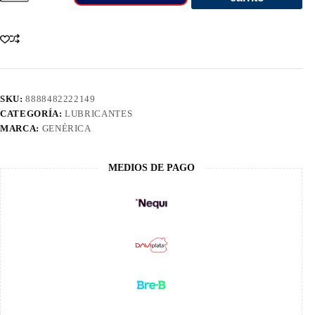
5W30
900Usx
Fully
Synthetic
4L
Gal
222754/226144
cantidad
SKU:
8888482222149
CATEGORÍA:
LUBRICANTES
MARCA:
GENÉRICA
MEDIOS DE PAGO