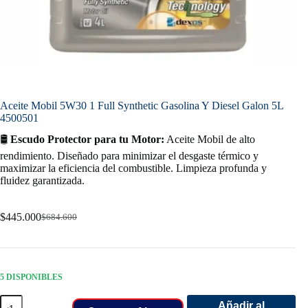
Aceite Mobil 5W30 1 Full Synthetic Gasolina Y Diesel Galon 5L
4500501
🛢️
Escudo Protector para tu Motor:
Aceite Mobil de alto
rendimiento. Diseñado para minimizar el desgaste térmico y
maximizar la eficiencia del combustible. Limpieza profunda y
fluidez garantizada.
$
445.000
$
684.600
Original
Current
price
price
was:
is:
$684.600.
$445.000.
5 DISPONIBLES
Aceite
Añadir al