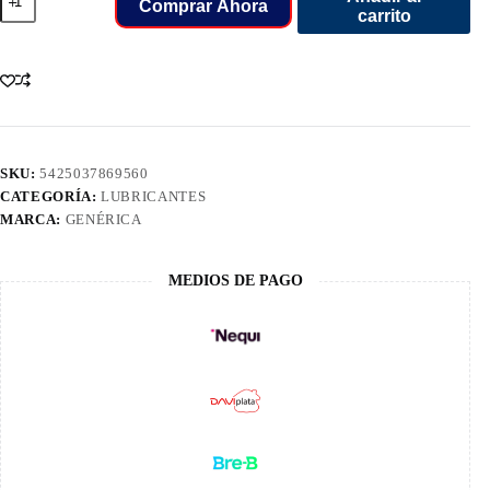
Mobil
Comprar Ahora
carrito
5W30
1
Full
Synthetic
Gasolina
Y
Diesel
Galon
5L
SKU:
5425037869560
4500501
CATEGORÍA:
LUBRICANTES
cantidad
MARCA:
GENÉRICA
MEDIOS DE PAGO