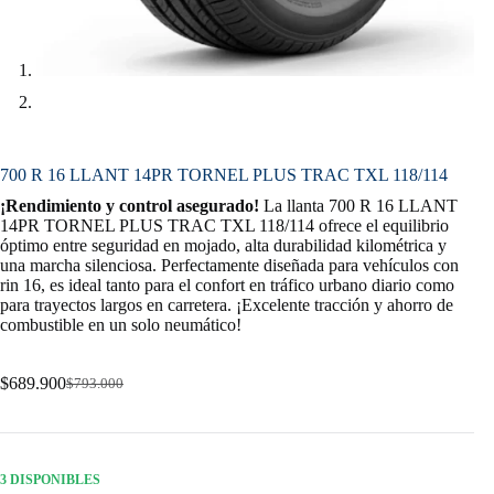
700 R 16 LLANT 14PR TORNEL PLUS TRAC TXL 118/114
¡Rendimiento y control asegurado!
La llanta 700 R 16 LLANT
14PR TORNEL PLUS TRAC TXL 118/114 ofrece el equilibrio
óptimo entre seguridad en mojado, alta durabilidad kilométrica y
una marcha silenciosa. Perfectamente diseñada para vehículos con
rin 16, es ideal tanto para el confort en tráfico urbano diario como
para trayectos largos en carretera. ¡Excelente tracción y ahorro de
combustible en un solo neumático!
$
689.900
$
793.000
Original
Current
price
price
was:
is:
$793.000.
$689.900.
3 DISPONIBLES