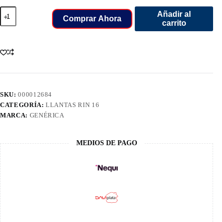
700
Añadir al
R
Comprar Ahora
carrito
16
LLANT
14PR
TORNEL
PLUS
TRAC
TXL
118/114
cantidad
SKU:
000012684
CATEGORÍA:
LLANTAS RIN 16
MARCA:
GENÉRICA
MEDIOS DE PAGO