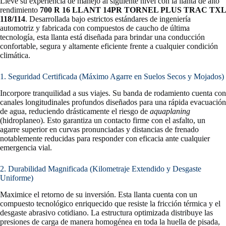
Lleve su experiencia de manejo al siguiente nivel con la llanta de alto
rendimiento
700 R 16 LLANT 14PR TORNEL PLUS TRAC TXL
118/114
. Desarrollada bajo estrictos estándares de ingeniería
automotriz y fabricada con compuestos de caucho de última
tecnología, esta llanta está diseñada para brindar una conducción
confortable, segura y altamente eficiente frente a cualquier condición
climática.
1. Seguridad Certificada (Máximo Agarre en Suelos Secos y Mojados)
Incorpore tranquilidad a sus viajes. Su banda de rodamiento cuenta con
canales longitudinales profundos diseñados para una rápida evacuación
de agua, reduciendo drásticamente el riesgo de
aquaplaning
(hidroplaneo). Esto garantiza un contacto firme con el asfalto, un
agarre superior en curvas pronunciadas y distancias de frenado
notablemente reducidas para responder con eficacia ante cualquier
emergencia vial.
2. Durabilidad Magnificada (Kilometraje Extendido y Desgaste
Uniforme)
Maximice el retorno de su inversión. Esta llanta cuenta con un
compuesto tecnológico enriquecido que resiste la fricción térmica y el
desgaste abrasivo cotidiano. La estructura optimizada distribuye las
presiones de carga de manera homogénea en toda la huella de pisada,