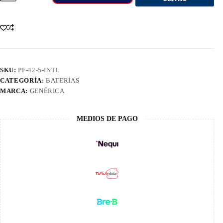
BATERIA
Automot
42Pf
Der
570
Amp/850
cantidad
SKU:
PF-42-5-INTL
CATEGORÍA:
BATERÍAS
MARCA:
GENÉRICA
MEDIOS DE PAGO