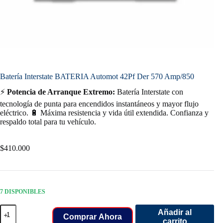
Batería Interstate BATERIA Automot 42Pf Der 570 Amp/850
⚡
Potencia de Arranque Extremo:
Batería Interstate con
tecnología de punta para encendidos instantáneos y mayor flujo
eléctrico. 🔋 Máxima resistencia y vida útil extendida. Confianza y
respaldo total para tu vehículo.
$
410.000
7 DISPONIBLES
Batería
Añadir al
Interstate
Comprar Ahora
carrito