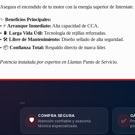
Asegura el encendido de tu motor con la energía superior de Interstate
✨
Beneficios Principales:
• ⚡
Arranque Inmediato:
Alta capacidad de CCA.
• 🔋
Larga Vida Útil:
Tecnología de rejillas reforzadas.
• 🛠️
Libre de Mantenimiento:
Diseño sellado de alta seguridad.
• 📦
Confianza Total:
Respaldo directo de marca líder.
Potencia instalada por expertos en Llantas Punto de Servicio.
```
COMPRA SEGURA
G
🛡️
✅
Atención confiable y asesoría
Pr
técnica especializada.
po