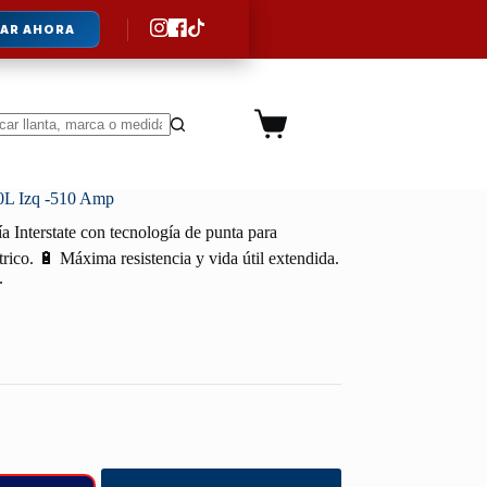
AR AHORA
Carro
de
ltados
compra
0L Izq -510 Amp
a Interstate con tecnología de punta para
rico. 🔋 Máxima resistencia y vida útil extendida.
.