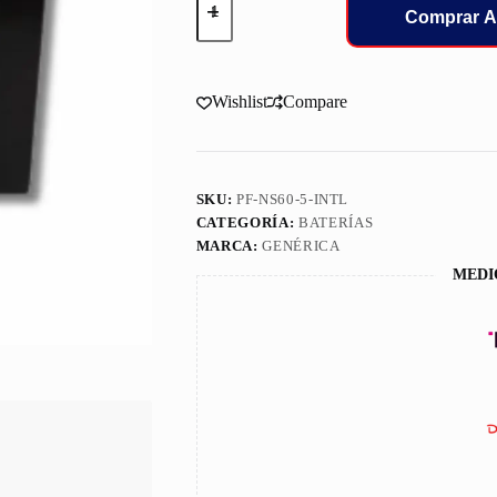
Interstate
Comprar A
BATERIA
Automot
Ns60L
Izq
Wishlist
Compare
-510
Amp
cantidad
SKU:
PF-NS60-5-INTL
CATEGORÍA:
BATERÍAS
MARCA:
GENÉRICA
MEDI