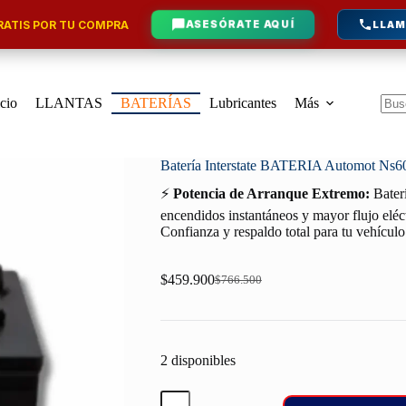
ATIS POR TU COMPRA
ASESÓRATE AQUÍ
LLAM
icio
LLANTAS
BATERÍAS
Lubricantes
Más
Sin
resu
Batería Interstate BATERIA Automot Ns6
⚡
Potencia de Arranque Extremo:
Baterí
encendidos instantáneos y mayor flujo eléct
Confianza y respaldo total para tu vehículo
$
459.900
$
766.500
Original
Current
price
price
was:
is:
$766.500.
$459.900.
2 disponibles
Batería