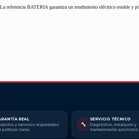
. La referencia BATERIA garantiza un rendimiento eléctrico estable y po
ARANTÍA REAL
SERVICIO TÉCNICO
🔧
oductos y servicios respaldados
Diagnóstico, instalación y
r políticas claras.
mantenimiento automotriz.