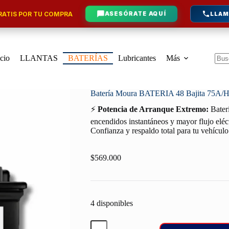
ATIS POR TU COMPRA
ASESÓRATE AQUÍ
LLAM
icio
LLANTAS
BATERÍAS
Lubricantes
Más
Sin
resu
Batería Moura BATERIA 48 Bajita 75A/
⚡
Potencia de Arranque Extremo:
Baterí
encendidos instantáneos y mayor flujo eléct
Confianza y respaldo total para tu vehículo
$
569.000
4 disponibles
Batería