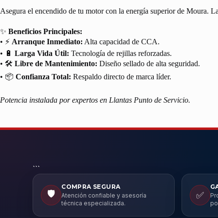
Asegura el encendido de tu motor con la energía superior de Moura. La
✨
Beneficios Principales:
• ⚡
Arranque Inmediato:
Alta capacidad de CCA.
• 🔋
Larga Vida Útil:
Tecnología de rejillas reforzadas.
• 🛠️
Libre de Mantenimiento:
Diseño sellado de alta seguridad.
• 📦
Confianza Total:
Respaldo directo de marca líder.
Potencia instalada por expertos en Llantas Punto de Servicio.
```
COMPRA SEGURA
G
🛡️
✅
Atención confiable y asesoría
Pr
técnica especializada.
po