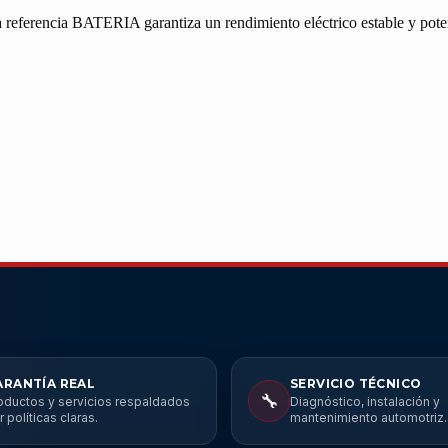
 referencia BATERIA garantiza un rendimiento eléctrico estable y pote
ARANTÍA REAL
SERVICIO TÉCNICO
🔧
oductos y servicios respaldados
Diagnóstico, instalación y
r políticas claras.
mantenimiento automotriz.