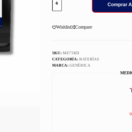
Moura
Comprar A
BATERIA
48
Bajita
75A/H
Wishlist
Compare
cantidad
SKU:
ME75KD
CATEGORÍA:
BATERÍAS
MARCA:
GENÉRICA
MEDI