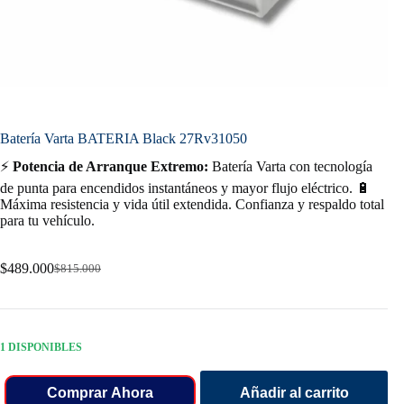
Batería Varta BATERIA Black 27Rv31050
⚡
Potencia de Arranque Extremo:
Batería Varta con tecnología
de punta para encendidos instantáneos y mayor flujo eléctrico. 🔋
Máxima resistencia y vida útil extendida. Confianza y respaldo total
para tu vehículo.
$
489.000
$
815.000
Original
Current
price
price
was:
is:
$815.000.
$489.000.
1 DISPONIBLES
Comprar Ahora
Añadir al carrito