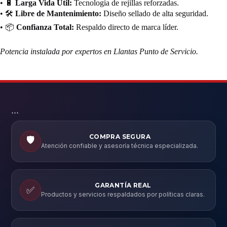
• 🔋
Larga Vida Útil:
Tecnología de rejillas reforzadas.
• 🛠️
Libre de Mantenimiento:
Diseño sellado de alta seguridad.
• 📦
Confianza Total:
Respaldo directo de marca líder.
Potencia instalada por expertos en Llantas Punto de Servicio.
```
COMPRA SEGURA
🛡️
Atención confiable y asesoría técnica especializada.
GARANTÍA REAL
✅
Productos y servicios respaldados por políticas claras.