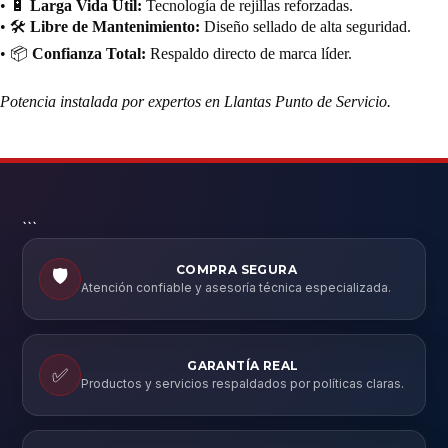
• 🔋
Larga Vida Útil:
Tecnología de rejillas reforzadas.
• 🛠️
Libre de Mantenimiento:
Diseño sellado de alta seguridad.
• 📦
Confianza Total:
Respaldo directo de marca líder.
Potencia instalada por expertos en Llantas Punto de Servicio.
```
COMPRA SEGURA
🛡️
Atención confiable y asesoría técnica especializada.
GARANTÍA REAL
✅
Productos y servicios respaldados por políticas claras.