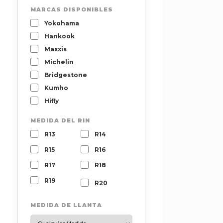
MARCAS DISPONIBLES
Yokohama
Hankook
Maxxis
Michelin
Bridgestone
Kumho
Hifly
MEDIDA DEL RIN
R13
R14
R15
R16
R17
R18
R19
R20
MEDIDA DE LLANTA