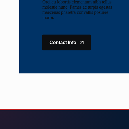
Orci eu lobortis elementum nibh tellus
molestie nunc. Fames ac turpis egestas
maecenas pharetra convallis posuere
morbi.
Contact Info