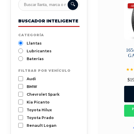
🔍
-1
BUSCADOR INTELIGENTE
CATEGORÍA
Llantas
165
Lubricantes
G
Baterías
★★
FILTRAR POR VEHÍCULO
Audi
$
1
BMW
Chevrolet Spark
Kia Picanto
Toyota Hilux
Toyota Prado
Renault Logan
Mazda 3