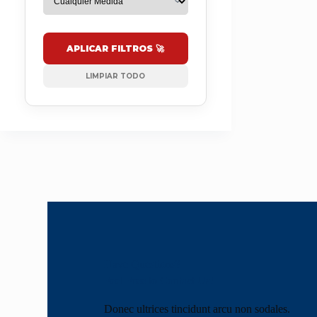
APLICAR FILTROS 🚀
LIMPIAR TODO
Have Questions?
Feel Free to Contact Us!
Donec ultrices tincidunt arcu non sodales.