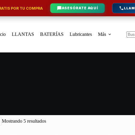
ATIS POR TU COMPRA
ASESÓRATE AQUÍ
LLAM
icio
LLANTAS
BATERÍAS
Lubricantes
Más
Sin
resu
Mostrando 5 resultados