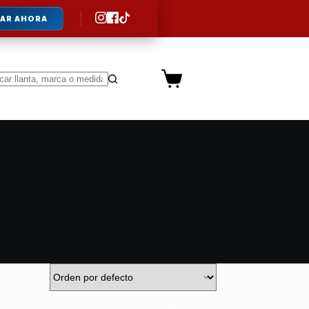
AR AHORA
Carro
de
ltados
compra