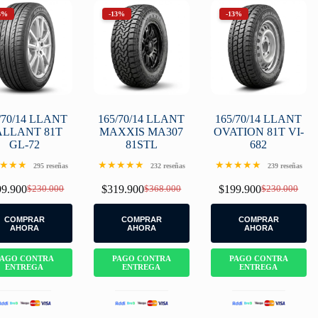
3%
-13%
-13%
/70/14 LLANT
165/70/14 LLANT
165/70/14 LLANT
ALLANT 81T
MAXXIS MA307
OVATION 81T VI-
GL-72
81STL
682
★★★
★★★★★
★★★★★
295 reseñas
232 reseñas
239 reseñas
99.900
$
230.000
$
319.900
$
368.000
$
199.900
$
230.000
Original
Current
Original
Current
Original
Current
price
price
price
price
price
price
was:
is:
was:
is:
was:
is:
COMPRAR
COMPRAR
COMPRAR
$230.000.
$199.900.
$368.000.
$319.900.
$230.000.
$199.900.
AHORA
AHORA
AHORA
PAGO CONTRA
PAGO CONTRA
PAGO CONTRA
ENTREGA
ENTREGA
ENTREGA