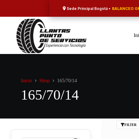
Saltar
al
Sede Principal Bogotá •
BALANCEO GR
contenido
In
Inicio
Shop
165/70/14
165/70/14
FILTER