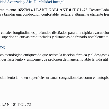
 Avanzada y Alta Durabilidad Integral
 rendimiento
165/70/14 LLANT GALLANT 81T GL-72
. Desarrollada
ra brindar una conducción confortable, segura y altamente eficiente fren
n canales longitudinales profundos diseñados para una rápida evacuació
re superior en curvas pronunciadas y distancias de frenado notablemente
rme)
o tecnológico enriquecido que resiste la fricción térmica y el desgaste 
desgaste lento y uniforme que prolonga de manera notable la vida útil
rodamiento tanto en superficies urbanas congestionadas como en autopist
LLANT 81T GL-72