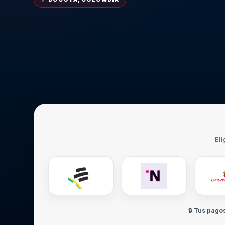
Eli
🔒 Tus pago