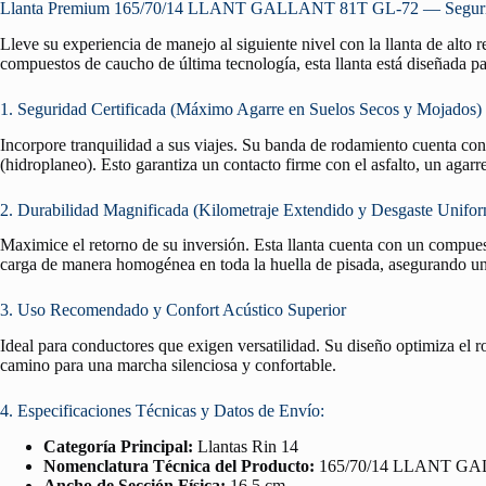
Llanta Premium 165/70/14 LLANT GALLANT 81T GL-72 — Seguridad
Lleve su experiencia de manejo al siguiente nivel con la llanta de alto
compuestos de caucho de última tecnología, esta llanta está diseñada pa
1. Seguridad Certificada (Máximo Agarre en Suelos Secos y Mojados)
Incorpore tranquilidad a sus viajes. Su banda de rodamiento cuenta co
(hidroplaneo). Esto garantiza un contacto firme con el asfalto, un agar
2. Durabilidad Magnificada (Kilometraje Extendido y Desgaste Unifo
Maximice el retorno de su inversión. Esta llanta cuenta con un compuest
carga de manera homogénea en toda la huella de pisada, asegurando un 
3. Uso Recomendado y Confort Acústico Superior
Ideal para conductores que exigen versatilidad. Su diseño optimiza el 
camino para una marcha silenciosa y confortable.
4. Especificaciones Técnicas y Datos de Envío:
Categoría Principal:
Llantas Rin 14
Nomenclatura Técnica del Producto:
165/70/14 LLANT GA
Ancho de Sección Física:
16.5 cm