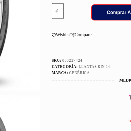
165/70/14
LLANT
Comprar A
GALLANT
81T
GL-
72
Wishlist
Compare
cantidad
SKU:
000227424
CATEGORÍA:
LLANTAS RIN 14
MARCA:
GENÉRICA
MEDI