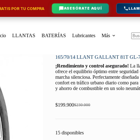
ATIS POR TU COMPRA
ASESÓRATE AQUÍ
LLAM
icio
LLANTAS
BATERÍAS
Lubricantes
Más
Sin
resu
165/70/14 LLANT GALLANT 81T GL-
¡Rendimiento y control asegurado!
La l
ofrece el equilibrio óptimo entre seguridad
marcha silenciosa. Perfectamente diseñada p
confort en tráfico urbano diario como para 
y ahorro de combustible en un solo neumát
$
199.900
$
230.000
Original
Current
price
price
was:
is:
$230.000.
$199.900.
15 disponibles