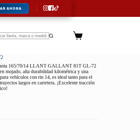
AR AHORA
Carro
de
ltados
compra
72
lanta 165/70/14 LLANT GALLANT 81T GL-72
 en mojado, alta durabilidad kilométrica y una
ara vehículos con rin 14, es ideal tanto para el
trayectos largos en carretera. ¡Excelente tracción
ico!