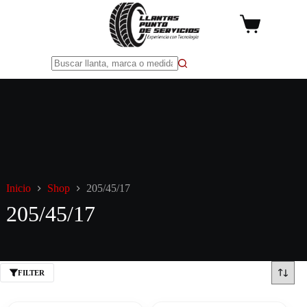
Saltar
al
Carro
contenido
de
compra
Sin
resultados
Inicio
Shop
205/45/17
205/45/17
FILTER