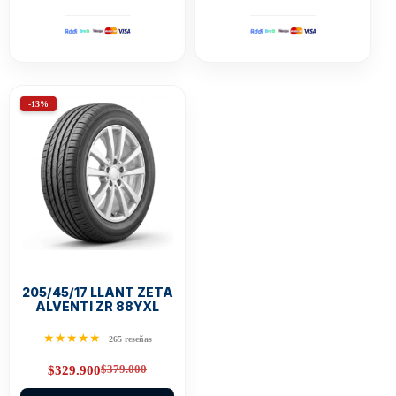
-13%
205/45/17 LLANT ZETA
ALVENTI ZR 88YXL
★★★★★
265 reseñas
$
379.000
$
329.900
Original
Current
price
price