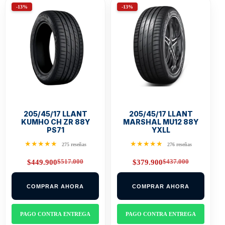
-13%
-13%
205/45/17 LLANT
205/45/17 LLANT
KUMHO CH ZR 88Y
MARSHAL MU12 88Y
PS71
YXLL
★★★★★
★★★★★
275 reseñas
276 reseñas
$
517.000
$
437.000
$
449.900
$
379.900
Original
Current
Original
Current
price
price
price
price
was:
is:
was:
is:
COMPRAR AHORA
COMPRAR AHORA
$517.000.
$449.900.
$437.000.
$379.900.
PAGO CONTRA ENTREGA
PAGO CONTRA ENTREGA